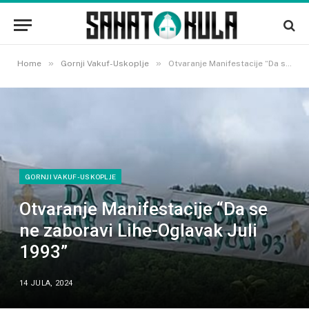
»
»
Home
Gornji Vakuf-Uskoplje
Otvaranje Manifestacije “Da se ne zaboravi Lihe-Oglavak Juli 1993”
GORNJI VAKUF-USKOPLJE
Otvaranje Manifestacije “Da se
ne zaboravi Lihe-Oglavak Juli
1993”
14 JULA, 2024