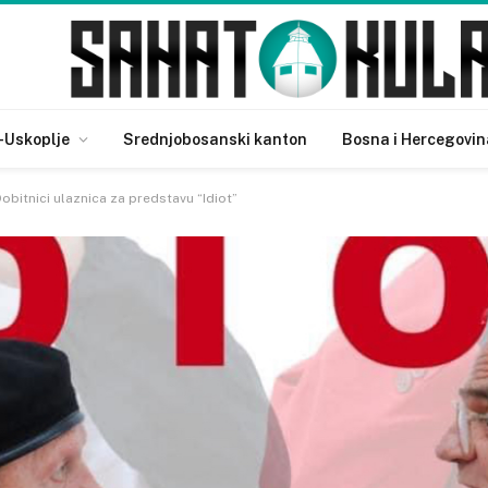
-Uskoplje
Srednjobosanski kanton
Bosna i Hercegovin
obitnici ulaznica za predstavu “Idiot”