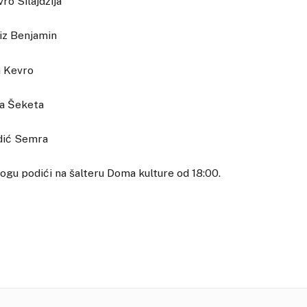
ro Silajdžija
biz Benjamin
a Kevro
ha Šeketa
ndić Semra
ogu podići na šalteru Doma kulture od 18:00.