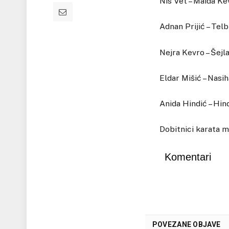
Nis Vet – Maida Kev
Adnan Prijić – Tel
Nejra Kevro – Šejl
Eldar Mišić – Nasi
Anida Hindić – Hi
Dobitnici karata m
Komentari
POVEZANE OBJAVE