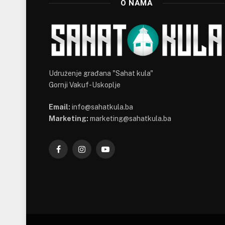
O NAMA
Udruženje građana "Sahat kula"
Gornji Vakuf-Uskoplje
Email:
info@sahatkula.ba
Marketing:
marketing@sahatkula.ba
Facebook
Instagram
YouTube