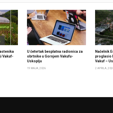
lastenika
U četvrtak besplatna radionica za
Načelnik E
i Vakuf-
obrtnike u Gornjem Vakufu-
proglasio 
Uskoplju
Vakuf – Us
19 MAJA, 2026
2 APRILA, 202