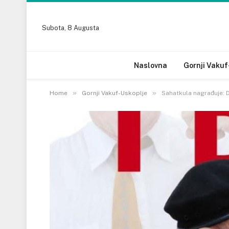
Subota, 8 Augusta
Naslovna
Gornji Vakuf
»
»
Home
Gornji Vakuf-Uskoplje
Sahatkula nagrađuje: D