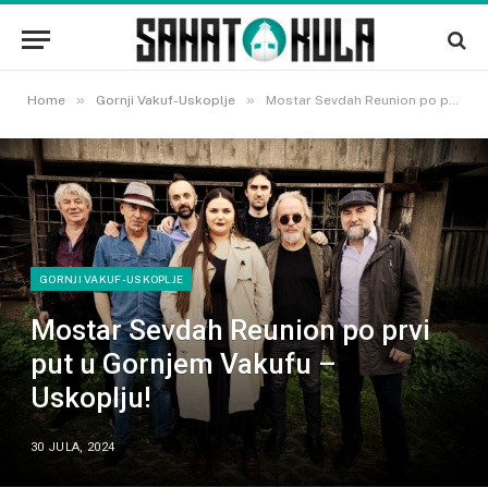
»
»
Home
Gornji Vakuf-Uskoplje
Mostar Sevdah Reunion po prvi put u Gornjem Vakufu – Uskoplju!
GORNJI VAKUF-USKOPLJE
Mostar Sevdah Reunion po prvi
put u Gornjem Vakufu –
Uskoplju!
30 JULA, 2024