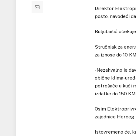
Direktor Elektropri
posto, navodeći da
Buljubašić očekuje
Stručnjak za energ
za iznose do 10 KM
-Nezahvalno je dav
obične klima-uređaj
potrošače u kući m
izdatke do 150 KM 
Osim Elektroprivre
zajednice Herceg B
Istovremeno će, ka