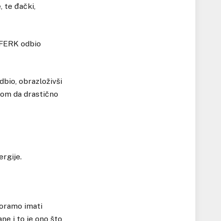
, te đački,
 FERK odbio
dbio, obrazloživši
jom da drastično
ergije.
Moramo imati
ne i to je ono što