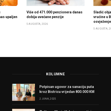
c
Više od 471.000 penzionera danas
Sladić obja
nas upaljen
dobija uvećane penzije
vrućine u B
osvježenj
5 AUGUSTA, 2026
5 AUGUSTA, 2
KOLUMNE
Potpisan ugovor za sanaciju puta
kroz Bistricu vrijedan 800.000 KM
2 JUNA, 2025