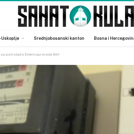
-Uskoplje
Srednjobosanski kanton
Bosna i Hercegovin
 za potrošače Elektroprivrede BiH