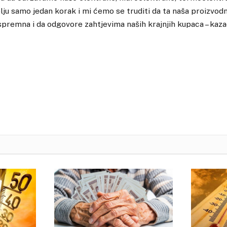
lju samo jedan korak i mi ćemo se truditi da ta naša proizvod
remna i da odgovore zahtjevima naših krajnjih kupaca – kazao