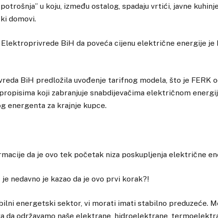
potrošnja” u koju, između ostalog, spadaju vrtići, javne kuhinje
čki domovi.
 Elektroprivrede BiH da poveća cijenu električne energije je
vreda BiH predložila uvođenje tarifnog modela, što je FERK o
a propisima koji zabranjuje snabdijevačima električnom energi
og energenta za krajnje kupce.
ormacije da je ovo tek početak niza poskupljenja električne en
 je nedavno je kazao da je ovo prvi korak?!
abilni energetski sektor, vi morati imati stabilno preduzeće. 
va da održavamo naše elektrane, hidroelektrane, termoelektra