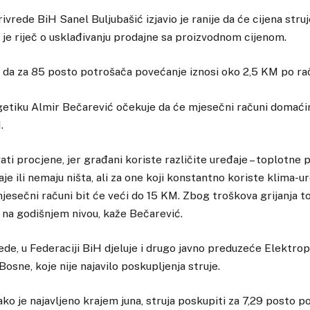
vrede BiH Sanel Buljubašić izjavio je ranije da će cijena struje
 je riječ o usklađivanju prodajne sa proizvodnom cijenom.
 da za 85 posto potrošača povećanje iznosi oko 2,5 KM po ra
etiku Almir Bečarević očekuje da će mjesečni računi domaćin
.
ati procjene, jer građani koriste različite uređaje – toplotne 
e ili nemaju ništa, ali za one koji konstantno koriste klima-ur
jesečni računi bit će veći do 15 KM. Zbog troškova grijanja t
na godišnjem nivou, kaže Bečarević.
de, u Federaciji BiH djeluje i drugo javno preduzeće Elektro
osne, koje nije najavilo poskupljenja struje.
ko je najavljeno krajem juna, struja poskupiti za 7,29 posto p