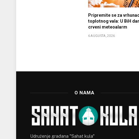
Pripremite se za vrhuna
toplotnog vala: U BiH da
crveni meteoalarm
6 AUGUSTA, 2026
O NAMA
Udruženje građana "Sahat kula"