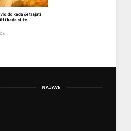
vio do kada će trajati
iH i kada stiže
e
026
NAJAVE