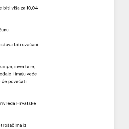
 biti viša za 10,04
čunu.
stava biti uvećani
pumpe, invertere,
eđaje i imaju veće
o će povećati
privreda Hrvatske
otrošačima iz