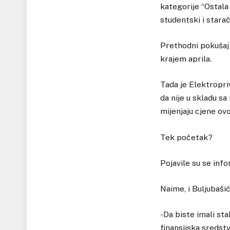
kategorije “Ostala 
studentski i stara
Prethodni pokušaj
krajem aprila.
Tada je Elektropri
da nije u skladu s
mijenjaju cjene ov
Tek početak?
Pojavile su se inf
Naime, i Buljubašić
-Da biste imali st
finansijska sredst