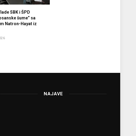
Vlade SBK i ŠPD
osanske šume” sa
m Natron-Hayat iz
026
NAJAVE