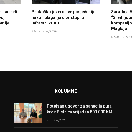
i susreti:
Prokoško jezero sve posjećenije
Saradnja 
oj i
nakon ulaganja u pristupnu
“Srednjob
omije
infrastrukturu
kompanijo
Maglaja
7 AUGUSTA, 2026
6 AUGUSTA, 2
KOLUMNE
Potpisan ugovor za sanaciju puta
kroz Bistricu vrijedan 800.000 KM
2 JUNA, 2025