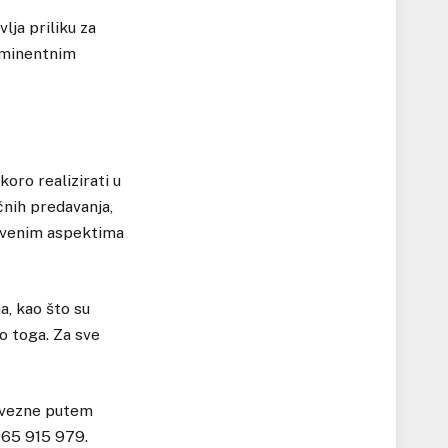
lja priliku za
 eminentnim
koro realizirati u
nih predavanja,
vstvenim aspektima
a, kao što su
go toga. Za sve
bavezne putem
065 915 979.