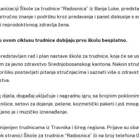
anizaciji Škole za trudnice “Radosnica” iz Banja Luke, predstav
 stručno znanje i podršku kroz predavanja i panel diskusije s
ti reproduktivnog zdravlja žena.
ovom ciklusu trudnice dobijaju prvu školu besplatno.
redstavljen rad i plan nastave škole za trudnice, koja će se us
om za javno zdravstvo Srednjobosanskog kantona. Nakon struč
priliku postavljati pitanja stručnjacima i saznati više o zdra
stva.
dijela, događaj uključuje i nagradnu igru, sa brojnim poklonim
nilice, setovi za dojenje, pelene, kozmetički paketi i još mno
jeno je i muzičko iznenađenje.
mijenjen trudnicama iz Travnika i šireg regiona. Prijave su o
 stranici Škole za trudnice “Radosnica” ili na broj telefona 