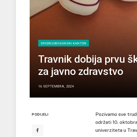
SREDNJOBOSANSKI KANTON
Travnik dobija prvu š
za javno zdravstvo
16 SEPTEMBRA, 2024
Pozivamo sve trudn
PODIJELI
održati 10. oktobr
univerziteta u Trav