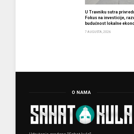
U Travniku sutra privredn
Fokus na investicije, razv
budućnost lokalne ekon
7 AUGUSTA, 2026
O NAMA