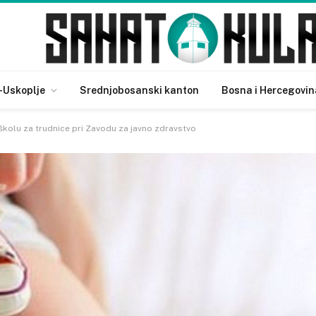
-Uskoplje
Srednjobosanski kanton
Bosna i Hercegovin
 školu za trudnice pri Zavodu za javno zdravstvo