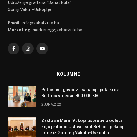
Udruženje građana "Sahat kula"
Gornji Vakuf-Uskoplje
Email:
info@sahatkula.ba
Marketing:
marketing@sahatkula.ba
Facebook
Instagram
YouTube
KOLUMNE
Potpisan ugovor za sanaciju puta kroz
Bistricu vrijedan 800.000 KM
2 JUNA, 2025
Zašto se Marin Vukoja usprotivio odluci
koju je donio Ustavni sud BiH po apelaciji
firme iz Gornjeg Vakufa-Uskoplja