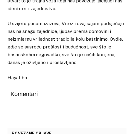
stvar; to je trajna veza koja nas povezuje, jačajući naš
identitet i zajedništvo.
U svijetu punom izazova, Vitez i ovaj sajam podsjećaju
nas na snagu zajednice, ljubav prema domovini i
neizmjernu vrijednost tradicije koju baštinimo. Ovdje,
gdje se susreću prošlost i budućnost, sve što je
bosanskohercegovačko, sve što je naših korijena,
danas je oživljeno i proslavljeno.
Hayat.ba
Komentari
POVEZANE OBJAVE