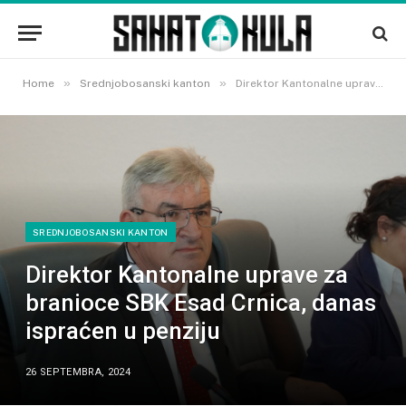
»
»
Home
Srednjobosanski kanton
Direktor Kantonalne uprave za branioce SBK Esad Crnica, danas ispraćen u penziju
SREDNJOBOSANSKI KANTON
Direktor Kantonalne uprave za
branioce SBK Esad Crnica, danas
ispraćen u penziju
26 SEPTEMBRA, 2024