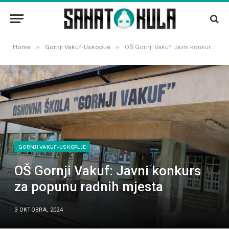
»
»
Home
Gornji Vakuf-Uskoplje
OŠ Gornji Vakuf: Javni konkurs za popunu radnih mjesta
GORNJI VAKUF-USKOPLJE
OŠ Gornji Vakuf: Javni konkurs
za popunu radnih mjesta
3 OKTOBRA, 2024