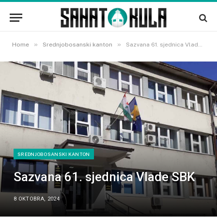
»
»
Home
Srednjobosanski kanton
Sazvana 61. sjednica Vlade SBK
SREDNJOBOSANSKI KANTON
Sazvana 61. sjednica Vlade SBK
8 OKTOBRA, 2024