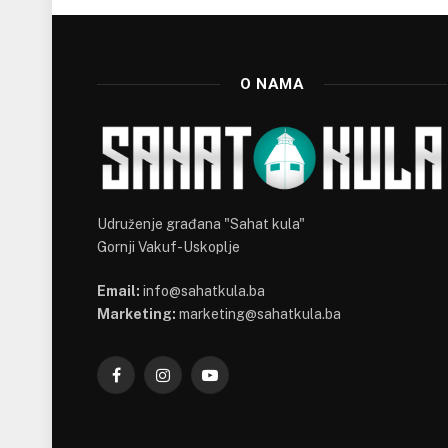
O NAMA
Udruženje građana "Sahat kula"
Gornji Vakuf-Uskoplje
Email:
info@sahatkula.ba
Marketing:
marketing@sahatkula.ba
Facebook
Instagram
YouTube