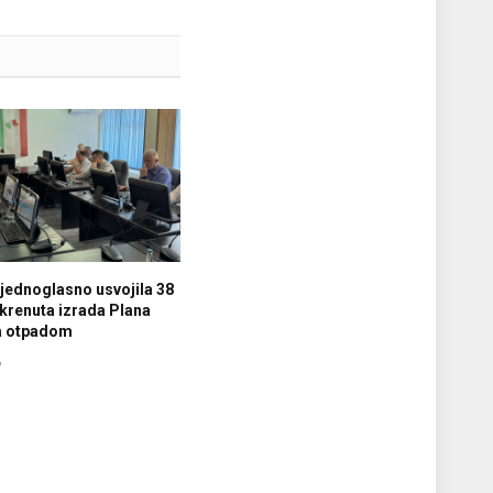
jednoglasno usvojila 38
krenuta izrada Plana
ja otpadom
6