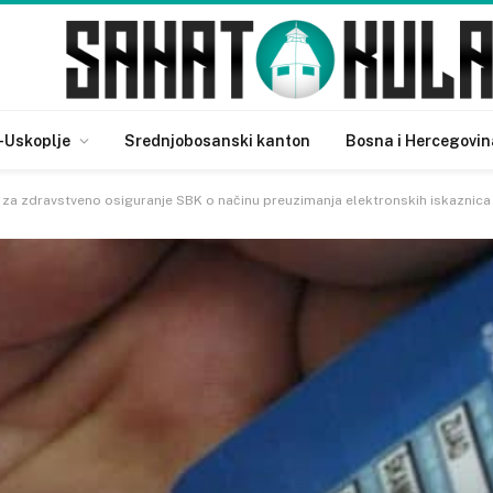
-Uskoplje
Srednjobosanski kanton
Bosna i Hercegovin
 za zdravstveno osiguranje SBK o načinu preuzimanja elektronskih iskaznica