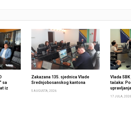
D
Zakazana 135. sjednica Vlade
Vlada SBK 
” sa
Srednjobosanskog kantona
tačaka: Po
t iz
upravljan
5 AUGUSTA, 2026
17 JULA, 202