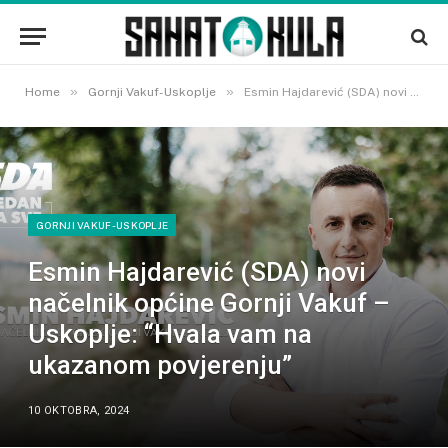
»
»
Home
Gornji Vakuf-Uskoplje
Esmin Hajdarević (SDA) novi načelnik općine Gornji Vakuf – Uskoplje: “Hvala vam na ukazanom povjerenju”
GORNJI VAKUF-USKOPLJE
Esmin Hajdarević (SDA) novi
načelnik općine Gornji Vakuf –
Uskoplje: “Hvala vam na
ukazanom povjerenju”
10 OKTOBRA, 2024