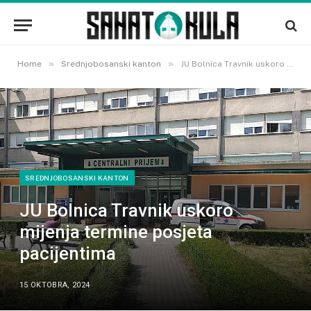
»
»
Home
Srednjobosanski kanton
JU Bolnica Travnik uskoro mijenja termine posjeta pacijentima
SREDNJOBOSANSKI KANTON
JU Bolnica Travnik uskoro
mijenja termine posjeta
pacijentima
15 OKTOBRA, 2024