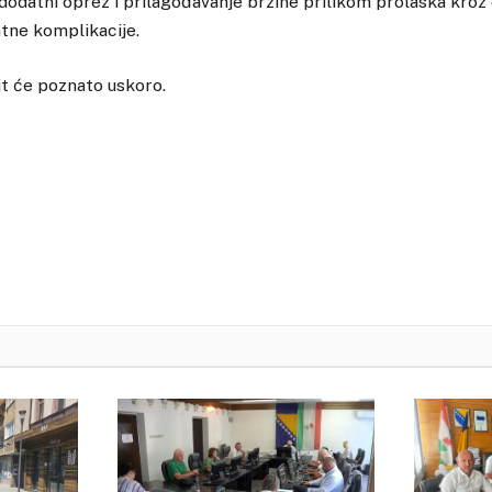
dodatni oprez i prilagođavanje brzine prilikom prolaska kroz
atne komplikacije.
it će poznato uskoro.