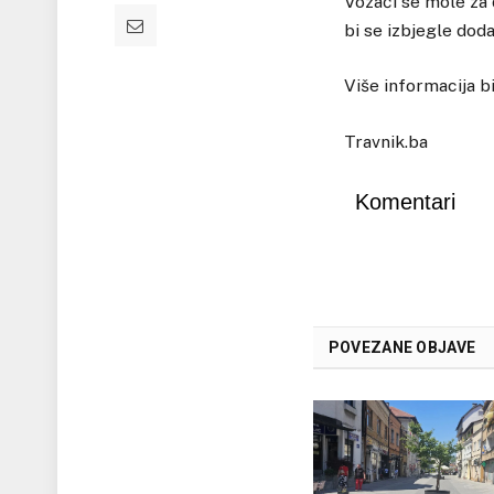
Vozači se mole za 
bi se izbjegle dod
Više informacija b
Travnik.ba
Komentari
POVEZANE OBJAVE