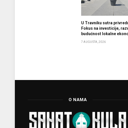
U Travniku sutra privredn
Fokus na investicije, razv
budućnost lokalne ekon
7 AUGUSTA, 2026
O NAMA