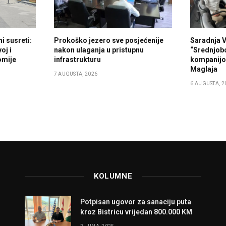
i susreti:
Prokoško jezero sve posjećenije
Saradnja 
oj i
nakon ulaganja u pristupnu
“Srednjob
omije
infrastrukturu
kompanijo
Maglaja
7 AUGUSTA, 2026
6 AUGUSTA, 2
KOLUMNE
Potpisan ugovor za sanaciju puta
kroz Bistricu vrijedan 800.000 KM