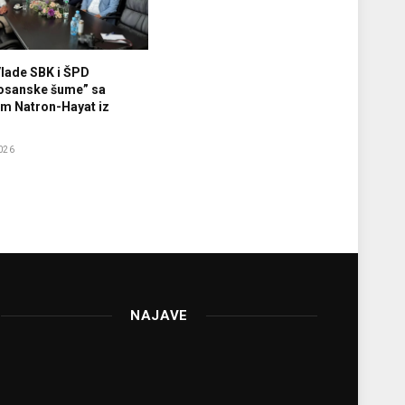
Vlade SBK i ŠPD
osanske šume” sa
m Natron-Hayat iz
026
NAJAVE