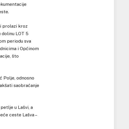
dokumentacije
este.
 prolazi kroz
u dolinu LOT 5
lom periodu sva
rednicima i Općinom
cije, što
ć Polje, odnosno
lakšati saobraćanje
petlje u Lašvi, a
jeće ceste Lašva –