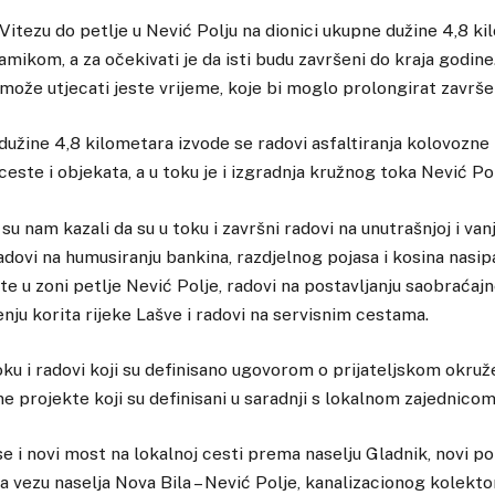
 Vitezu do petlje u Nević Polju na dionici ukupne dužine 4,8 k
mikom, a za očekivati je da isti budu završeni do kraja godine.
može utjecati jeste vrijeme, koje bi moglo prolongirat završe
dužine 4,8 kilometara izvode se radovi asfaltiranja kolovozne
este i objekata, a u toku je i izgradnja kružnog toka Nević Pol
u nam kazali da su u toku i završni radovi na unutrašnjoj i van
radovi na humusiranju bankina, razdjelnog pojasa i kosina nasip
ete u zoni petlje Nević Polje, radovi na postavljanju saobraćaj
enju korita rijeke Lašve i radovi na servisnim cestama.
toku i radovi koji su definisano ugovorom o prijateljskom okruže
e projekte koji su definisani u saradnji s lokalnom zajednicom
 se i novi most na lokalnoj cesti prema naselju Gladnik, novi p
a vezu naselja Nova Bila – Nević Polje, kanalizacionog kolekto