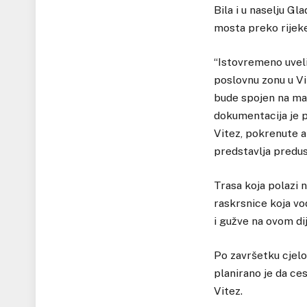
Bila i u naselju Gl
mosta preko rijek
“Istovremeno uveli
poslovnu zonu u Vi
bude spojen na mag
dokumentacija je p
Vitez, pokrenute a
predstavlja predusl
Trasa koja polazi
raskrsnice koja vo
i gužve na ovom dij
Po završetku cjelok
planirano je da ce
Vitez.