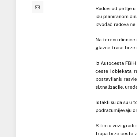
Radovi od petlje u
idu planiranom dina
izvođač radova ne 
Na terenu dionice 
glavne trase brze c
Iz Autocesta FBiH s
ceste i objekata, 
postavljanju rasvj
signalizacije, uređ
Istakli su da su u 
podrazumijevaju on
S tim u vezi gradi
trupa brze ceste z