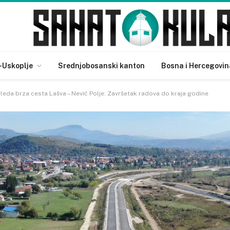
-Uskoplje
Srednjobosanski kanton
Bosna i Hercegovin
leda brza cesta Lašva – Nević Polje: Završetak radova do kraja godine