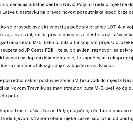
adnik, sanacija lokalne ceste u Nević Polju i izrada projektne 
e Lašve u nastavku na pravac novog potputnjaka ispod brze c
ko se provode sve aktivnosti za početak gradnje LOT 4, a koji
tezu, a sve s ciljem da prva dionica brze ceste kroz Lašvansk
istranu cestu M-5, kako bi bila u funkciji što prije. U protek
reuzeta od JP Cesta FBiH, te su objavljeni razgovori sa priv
ktivnosti na dopuni dokumentacije, te započinjanju eksproprija
ov za sam početak izgradnje”, zaključili su za Klix.ba.
 neposredno nakon poslovne zone u Vitezu vodi do mjesta Nevi
di ka Novom Travniku sa magistralnog puta M-5, uveliko će o
elu puta.
upne trase Lašva – Nević Polje, uključenje će biti planirano s 
sta ide lijevom stranom obale rijeke Lašve, suprotno od posto