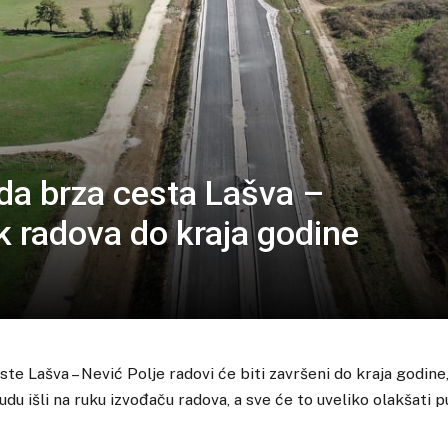
eda brza cesta Lašva –
k radova do kraja godine
te Lašva – Nević Polje radovi će biti završeni do kraja godine
du išli na ruku izvođaču radova, a sve će to uveliko olakšati 