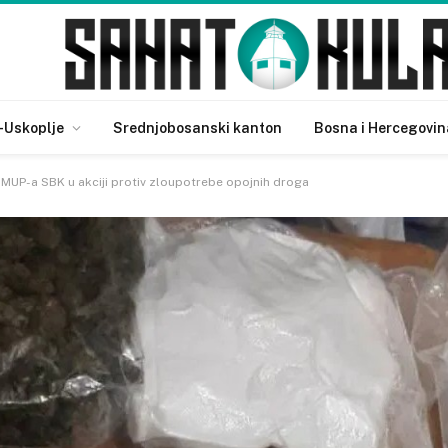
-Uskoplje
Srednjobosanski kanton
Bosna i Hercegovin
ci MUP-a SBK u akciji protiv zloupotrebe opojnih droga