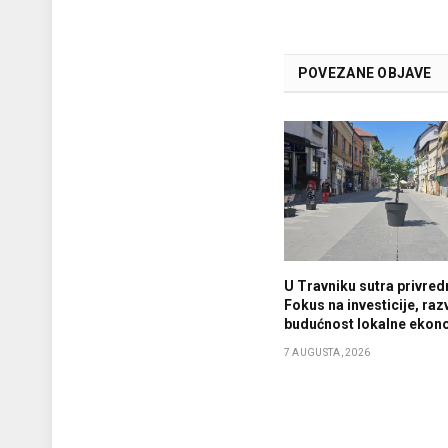
POVEZANE OBJAVE
U Travniku sutra privredn
Fokus na investicije, razv
budućnost lokalne ekon
7 AUGUSTA, 2026