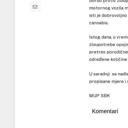
borbu protiv zloup
motornog vozila ma
isti je dobrovoljn
cannabis.
Istog dana, u vreme
zloupotrebe opojn
pretres porodične 
određene količine 
U saradnji sa nad
propisane mjere i 
MUP SBK
Komentari