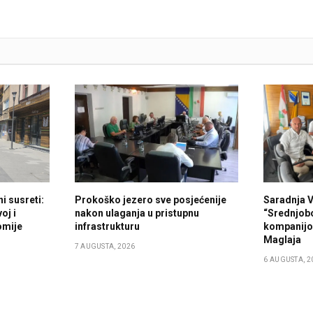
i susreti:
Prokoško jezero sve posjećenije
Saradnja 
oj i
nakon ulaganja u pristupnu
“Srednjob
omije
infrastrukturu
kompanijo
Maglaja
7 AUGUSTA, 2026
6 AUGUSTA, 2