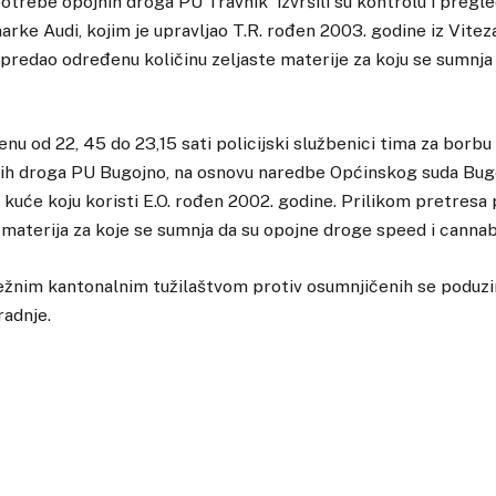
otrebe opojnih droga PU Travnik izvršili su kontrolu i pregl
rke Audi, kojim je upravljao T.R. rođen 2003. godine iz Vitez
o predao određenu količinu zeljaste materije za koju se sumnja
nu od 22, 45 do 23,15 sati policijski službenici tima za borbu
ih droga PU Bugojno, na osnovu naredbe Općinskog suda Bugoj
kuće koju koristi E.O. rođen 2002. godine. Prilikom pretresa
materija za koje se sumnja da su opojne droge speed i cannab
ležnim kantonalnim tužilaštvom protiv osumnjičenih se podu
radnje.