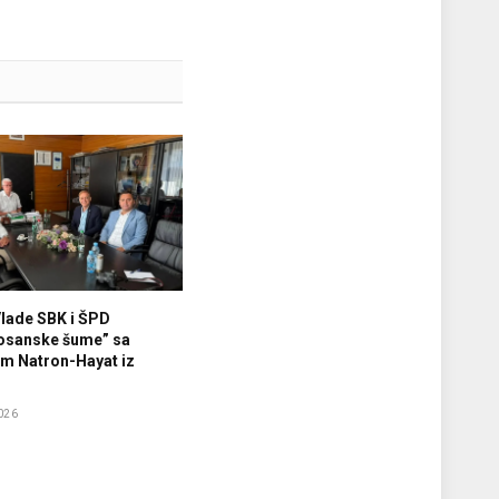
Vlade SBK i ŠPD
osanske šume” sa
m Natron-Hayat iz
026