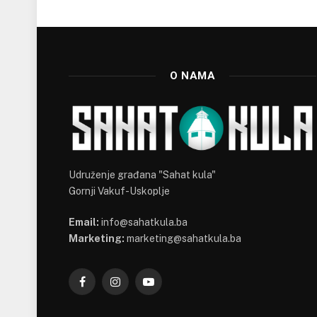
O NAMA
Udruženje građana "Sahat kula"
Gornji Vakuf-Uskoplje
Email:
info@sahatkula.ba
Marketing:
marketing@sahatkula.ba
Facebook
Instagram
YouTube