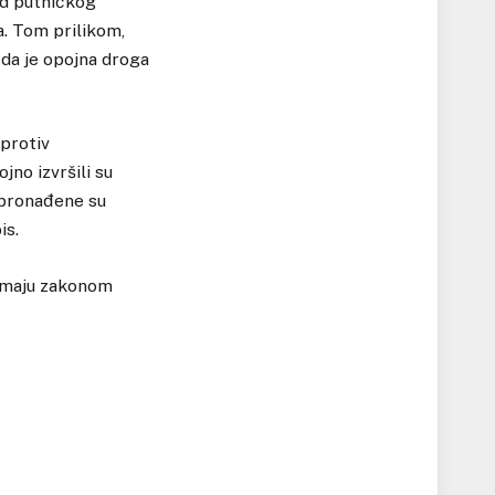
ed putničkog
a. Tom prilikom,
 da je opojna droga
 protiv
no izvršili su
 pronađene su
is.
zimaju zakonom