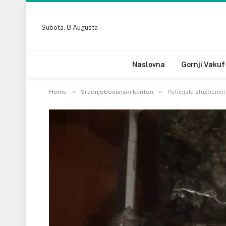
Subota, 8 Augusta
Naslovna
Gornji Vakuf
»
»
Home
Srednjobosanski kanton
Policijski službeni