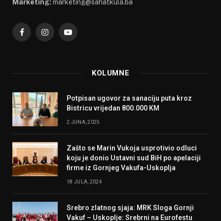
Marketing:
marketing@sahatkula.ba
Facebook
Instagram
YouTube
KOLUMNE
Potpisan ugovor za sanaciju puta kroz
Bistricu vrijedan 800.000 KM
2 JUNA, 2025
Zašto se Marin Vukoja usprotivio odluci
koju je donio Ustavni sud BiH po apelaciji
firme iz Gornjeg Vakufa-Uskoplja
18 JULA, 2024
Srebro zlatnog sjaja: MRK Sloga Gornji
Vakuf – Uskoplje: Srebrni na Eurofestu