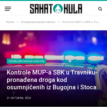
»
»
Home
Srednjobosanski kanton
Kontrole MUP-a SBK u Travniku-pronađena droga kod osumnjičenih iz Bugojna i Stoca
SREDNJOBOSANSKI KANTON
Kontrole MUP-a SBK u Travniku-
pronađena droga kod
osumnjičenih iz Bugojna i Stoca
21 OKTOBRA, 2024