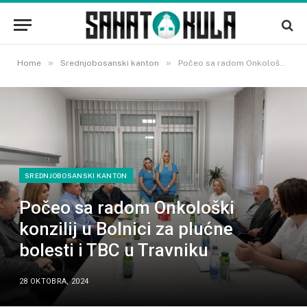
»
»
Home
Srednjobosanski kanton
Počeo sa radom Onkološki konzilij u Bolnici za plućne bolesti i TBC u Travniku
SREDNJOBOSANSKI KANTON
Počeo sa radom Onkološki
konzilij u Bolnici za plućne
bolesti i TBC u Travniku
28 OKTOBRA, 2024