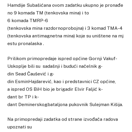
Hamdije Subašićana ovom zadatku ukupno je pronađe
no 9 komada TM (tenkovska mina) i to
6 komada TMRP-6
(tenkovska mina razdornoprobojna) i 3 komad TMA-4
(tenkovska antimagnetna mina) koje su uništene na mj
estu pronalaska .
Prilikom primopredaje ispred općine Gornji Vakuf-
Uskoplje bili su sadašnji i budući načelnik g-
din Sead Čaušević i g-
din EsminHajdarević, kao i predstavnici CZ općine,
a ispred OS BiH bio je brigadir Elvir Faljić k-
dant br TP i k-
dant Deminerskogbataljona pukovnik Sulejman Kišija.
Na primopredaji zadatka od strane izvođača radova
upoznati su