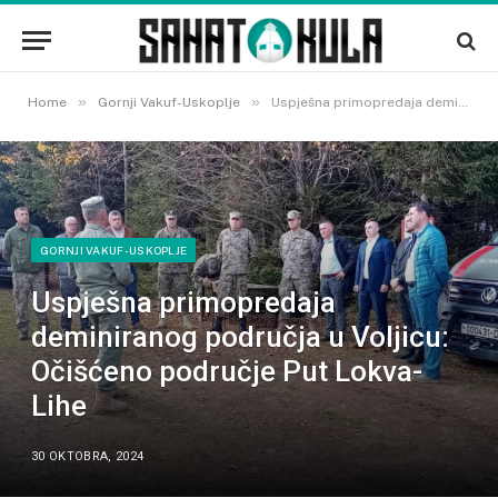
»
»
Home
Gornji Vakuf-Uskoplje
Uspješna primopredaja deminiranog područja u Voljicu: Očišćeno područje Put Lokva-Lihe
GORNJI VAKUF-USKOPLJE
Uspješna primopredaja
deminiranog područja u Voljicu:
Očišćeno područje Put Lokva-
Lihe
30 OKTOBRA, 2024