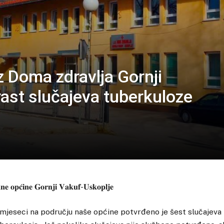
z Doma zdravlja Gornji
rast slučajeva tuberkuloze
𝐧𝐞 𝐨𝐩𝐜́𝐢𝐧𝐞 𝐆𝐨𝐫𝐧𝐣𝐢 𝐕𝐚𝐤𝐮𝐟-𝐔𝐬𝐤𝐨𝐩𝐥𝐣𝐞
 mjeseci na području naše općine potvrđeno je šest slučajeva 