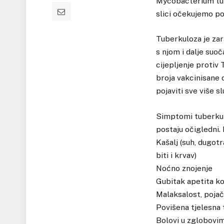
Mycobacterium tube
slici očekujemo poz
Tuberkuloza je zara
s njom i dalje suoč
cijepljenje protiv
broja vakcinisane 
pojaviti sve više sl
Simptomi tuberkul
postaju očigledni.
Kašalj (suh, dugot
biti i krvav)
Noćno znojenje
Gubitak apetita ko
Malaksalost, poja
Povišena tjelesna
Bolovi u zglobovi