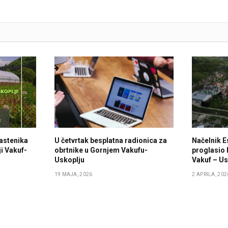
lastenika
U četvrtak besplatna radionica za
Načelnik E
i Vakuf-
obrtnike u Gornjem Vakufu-
proglasio 
Uskoplju
Vakuf – Us
19 MAJA, 2026
2 APRILA, 202