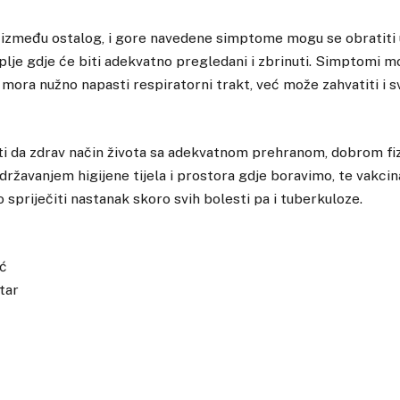
, između ostalog, i gore navedene simptome mogu se obratiti 
lje gdje će biti adekvatno pregledani i zbrinuti. Simptomi mog
 mora nužno napasti respiratorni trakt, već može zahvatiti i 
iti da zdrav način života sa adekvatnom prehranom, dobrom fi
državanjem higijene tijela i prostora gdje boravimo, te vakci
spriječiti nastanak skoro svih bolesti pa i tuberkuloze.
ić
tar