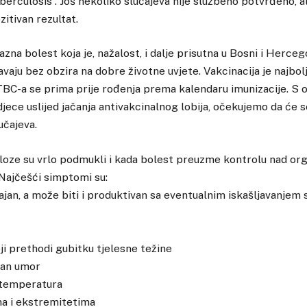
rculosis . Još nekoliko slučajeva nije službeno potvrđeno, al
itivan rezultat.
zna bolest koja je, nažalost, i dalje prisutna u Bosni i Hercego
avaju bez obzira na dobre životne uvjete. Vakcinacija je najbolji
 TBC-a se prima prije rođenja prema kalendaru imunizacije. S
djece uslijed jačanja antivakcinalnog lobija, očekujemo da će 
učajeva.
oze su vrlo podmukli i kada bolest preuzme kontrolu nad or
 Najčešći simptomi su:
rajan, a može biti i produktivan sa eventualnim iskašljavanjem 
ji prethodi gubitku tjelesne težine
čan umor
 temperatura
ma i ekstremitetima