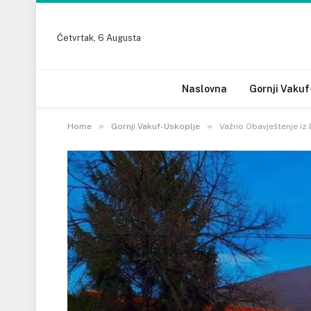
Četvrtak, 6 Augusta
Naslovna
Gornji Vakuf
»
»
Home
Gornji Vakuf-Uskoplje
Važno Obavještenje iz 