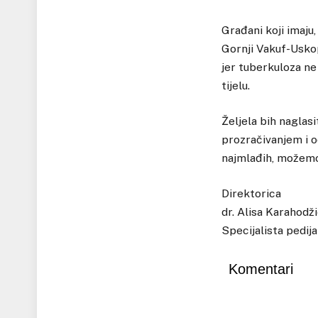
Građani koji imaju
Gornji Vakuf-Uskop
jer tuberkuloza ne
tijelu.
Željela bih naglas
prozračivanjem i o
najmlađih, možemo 
Direktorica
dr. Alisa Karahodž
Specijalista pedija
Komentari