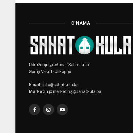
O NAMA
Udruženje građana "Sahat kula"
Gornji Vakuf-Uskoplje
Email:
info@sahatkula.ba
Marketing:
marketing@sahatkula.ba
Facebook
Instagram
YouTube