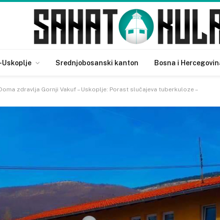
-Uskoplje
Srednjobosanski kanton
Bosna i Hercegovin
Doma zdravlja Gornji Vakuf – Uskoplje: Porast slučajeva tuberkuloze –