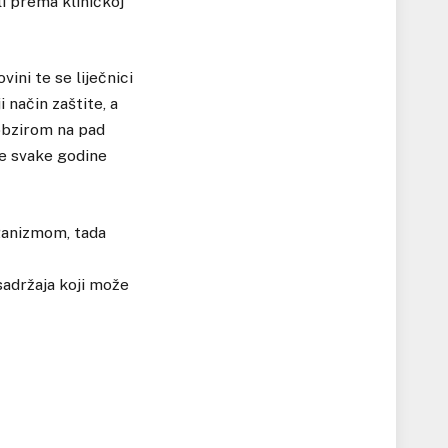
i prema kliničkoj
vini te se liječnici
 način zaštite, a
 obzirom na pad
se svake godine
ganizmom, tada
sadržaja koji može