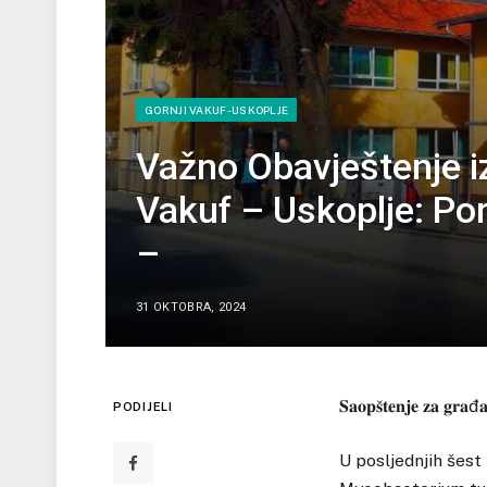
GORNJI VAKUF-USKOPLJE
Važno Obavještenje i
Vakuf – Uskoplje: Po
–
31 OKTOBRA, 2024
𝐒𝐚𝐨𝐩𝐬̌𝐭𝐞𝐧𝐣𝐞 𝐳𝐚 𝐠𝐫𝐚đ
PODIJELI
U posljednjih šest