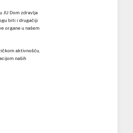
u JU Dom zdravlja
u biti i drugačiji
sve organe u našem
zičkom aktivnošću,
nacijom naših