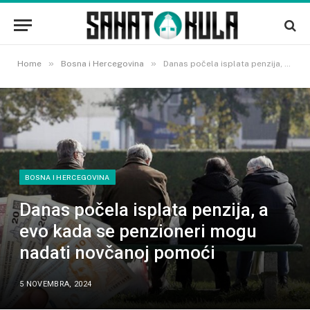
»
»
Home
Bosna i Hercegovina
Danas počela isplata penzija, a evo kada se penzioneri mogu nadati novčanoj pomoći
BOSNA I HERCEGOVINA
Danas počela isplata penzija, a
evo kada se penzioneri mogu
nadati novčanoj pomoći
5 NOVEMBRA, 2024