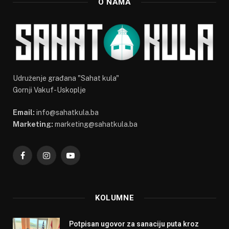
O NAMA
Udruženje građana "Sahat kula"
Gornji Vakuf-Uskoplje
Email:
info@sahatkula.ba
Marketing:
marketing@sahatkula.ba
Facebook
Instagram
YouTube
KOLUMNE
Potpisan ugovor za sanaciju puta kroz