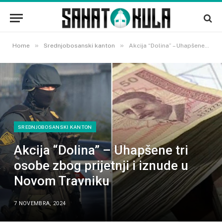
»
»
Home
Srednjobosanski kanton
Akcija “Dolina” – Uhapšene tri osobe zbog prijetnji i iznude u Novom Travniku
SREDNJOBOSANSKI KANTON
Akcija “Dolina” – Uhapšene tri
osobe zbog prijetnji i iznude u
Novom Travniku
7 NOVEMBRA, 2024