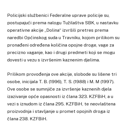
Policijski službenici Federalne uprave policije su,
postupajući prema nalogu Tužilaštva SBK, u nastavku
operativne akcije „Dolina“ izvršili pretres prema
naredbi Općinskog suda u Travniku, kojom prilikom su
pronađeni određena količina opojne droge, vage za
precizno vaganje, kao i drugi predmeti koji se mogu
dovesti u vezu s izvršenim kaznenim djelima.
Prilikom provođenja ove akcije, slobode su lišene tri
osobe, inicijala T. B. (1996), T. S. (1988) i M. M (1997).
Ove osobe se sumnjiče za izvršenje kaznenih djela
izazivanje opće opasnosti iz člana 323. KZFBiH, a u
vezi s iznudom iz člana 295. KZFBiH, te neovlaštena
proizvodnja i stavljanje u promet opojnih droga iz
člana 238. KZFBiH.