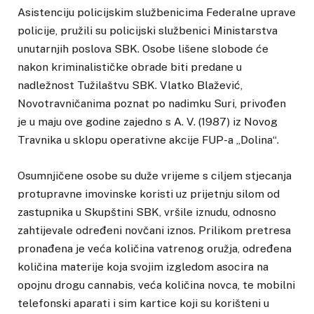
Asistenciju policijskim službenicima Federalne uprave
policije, pružili su policijski službenici Ministarstva
unutarnjih poslova SBK. Osobe lišene slobode će
nakon kriminalističke obrade biti predane u
nadležnost Tužilaštvu SBK. Vlatko Blažević,
Novotravničanima poznat po nadimku Suri, privođen
je u maju ove godine zajedno s A. V. (1987) iz Novog
Travnika u sklopu operativne akcije FUP-a „Dolina“.
Osumnjičene osobe su duže vrijeme s ciljem stjecanja
protupravne imovinske koristi uz prijetnju silom od
zastupnika u Skupštini SBK, vršile iznudu, odnosno
zahtijevale određeni novčani iznos. Prilikom pretresa
pronađena je veća količina vatrenog oružja, određena
količina materije koja svojim izgledom asocira na
opojnu drogu cannabis, veća količina novca, te mobilni
telefonski aparati i sim kartice koji su korišteni u