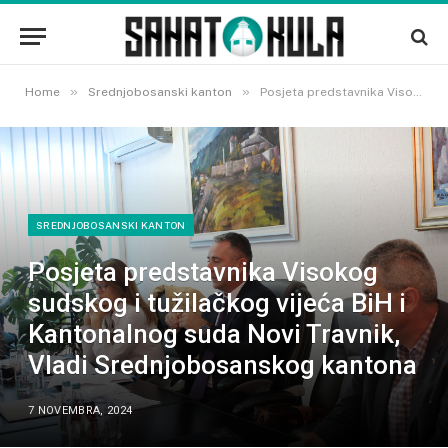
»
»
Home
Srednjobosanski kanton
Posjeta predstavnika Visokog sudskog i tužilačkog vijeća BiH i Kantonalnog suda Novi Travnik, Vladi Srednjobosanskog kantona
SREDNJOBOSANSKI KANTON
Posjeta predstavnika Visokog
sudskog i tužilačkog vijeća BiH i
Kantonalnog suda Novi Travnik,
Vladi Srednjobosanskog kantona
7 NOVEMBRA, 2024