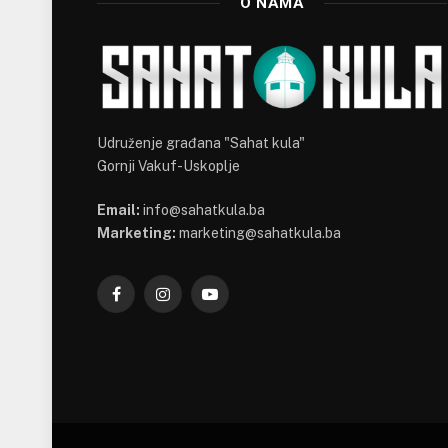
O NAMA
Udruženje građana "Sahat kula"
Gornji Vakuf-Uskoplje
Email:
info@sahatkula.ba
Marketing:
marketing@sahatkula.ba
Facebook
Instagram
YouTube