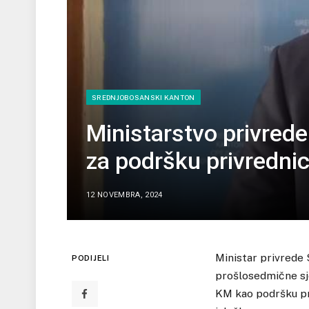
SREDNJOBOSANSKI KANTON
Ministarstvo privred
za podršku privredni
12 NOVEMBRA, 2024
Ministar privrede
PODIJELI
prošlosedmične sje
KM kao podršku pr