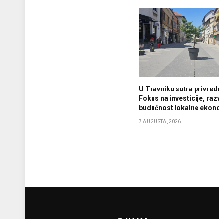
U Travniku sutra privredn
Fokus na investicije, razv
budućnost lokalne ekon
7 AUGUSTA, 2026