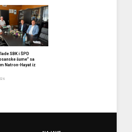
Vlade SBK i ŠPD
osanske šume” sa
m Natron-Hayat iz
026