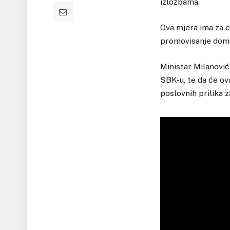
izložbama.
Ova mjera ima za c
promovisanje domać
Ministar Milanović
SBK-u, te da će ova
poslovnih prilika 