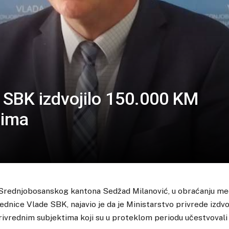
e SBK izdvojilo 150.000 KM
cima
 Srednjobosanskog kantona Sedžad Milanović, u obraćanju me
dnice Vlade SBK, najavio je da je Ministarstvo privrede izdvo
ivrednim subjektima koji su u proteklom periodu učestvovali