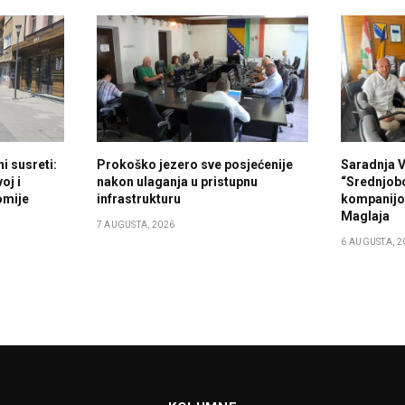
i susreti:
Prokoško jezero sve posjećenije
Saradnja 
oj i
nakon ulaganja u pristupnu
“Srednjob
omije
infrastrukturu
kompanijo
Maglaja
7 AUGUSTA, 2026
6 AUGUSTA, 2