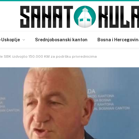
-Uskoplje
Srednjobosanski kanton
Bosna i Hercegovin
de SBK izdvojilo 150.000 KM za podršku privrednicima