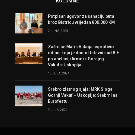
KOLUMNE
Potpisan ugovor za sanaciju puta
kroz Bistricu vrijedan 800.000 KM
2 JUNA, 2025
Zašto se Marin Vukoja usprotivio
odluci koju je donio Ustavni sud BiH
po apelaciji firme iz Gornjeg
Vakufa-Uskoplja
18 JULA, 2024
Srebro zlatnog sjaja: MRK Sloga
Gornji Vakuf – Uskoplje: Srebrni na
Eurofestu
9 JULA, 2024