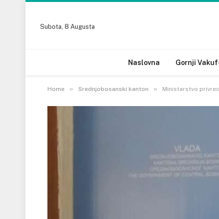
Subota, 8 Augusta
Naslovna
Gornji Vakuf
»
»
Home
Srednjobosanski kanton
Ministarstvo privre