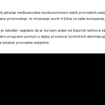
ilj jačanje međunarodne konkurentnosti naših privrednih subj
e proizvodnje, te otvaranje novih tržišta za naše kompanije.
 je također naglasio da je turizam jedan od ključnih sektora za
kvi programi pomoći u daljoj promociji turističkih destinacija
za lokalne privredne subjekte.