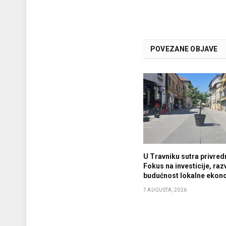
POVEZANE OBJAVE
U Travniku sutra privredn
Fokus na investicije, razv
budućnost lokalne ekon
7 AUGUSTA, 2026