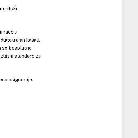
genetski
i rade u
 dugotrajan kašalj,
im se besplatno
e zlatni standard za
eno osiguranje.