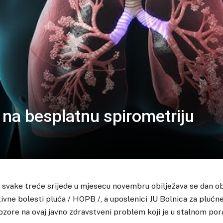
na besplatnu spirometriju
 svake treće srijede u mjesecu novembru obilježava se dan ob
vne bolesti pluća / HOPB /, a uposlenici JU Bolnica za plućne
ozore na ovaj javno zdravstveni problem koji je u stalnom por