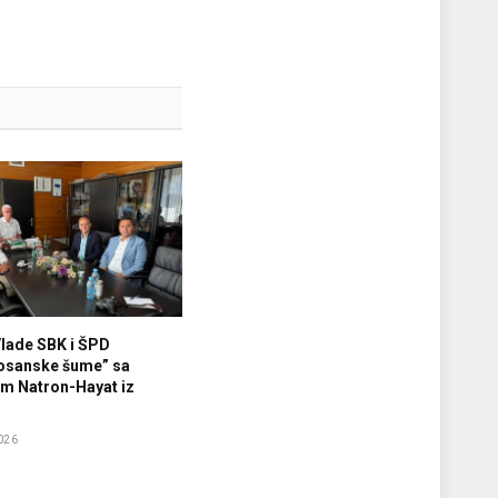
Vlade SBK i ŠPD
osanske šume” sa
m Natron-Hayat iz
026