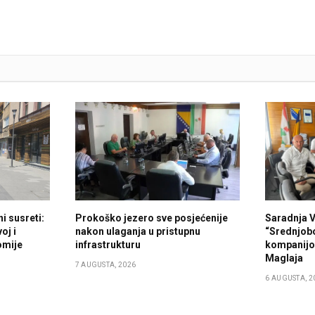
i susreti:
Prokoško jezero sve posjećenije
Saradnja 
oj i
nakon ulaganja u pristupnu
“Srednjob
omije
infrastrukturu
kompanijo
Maglaja
7 AUGUSTA, 2026
6 AUGUSTA, 2