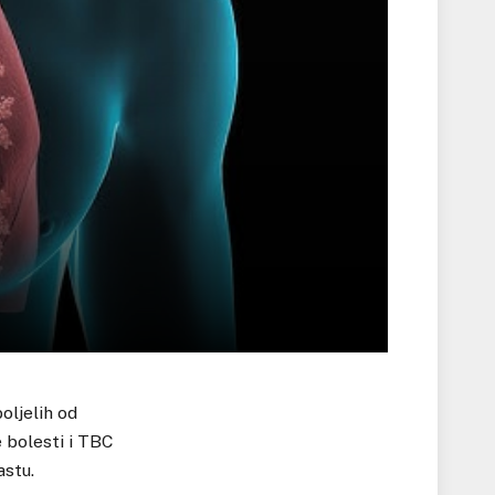
oljelih od
 bolesti i TBC
astu.