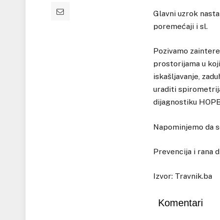
Glavni uzrok nasta
poremećaji i sl.
Pozivamo zainteres
prostorijama u koj
iskašljavanje, zadu
uraditi spirometrij
dijagnostiku HOPB
Napominjemo da se 
Prevencija i rana 
Izvor: Travnik.ba
Komentari