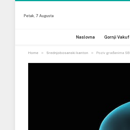
Petak, 7 Augusta
Naslovna
Gornji Vakuf
»
»
Home
Srednjobosanski kanton
Poziv građanima SB