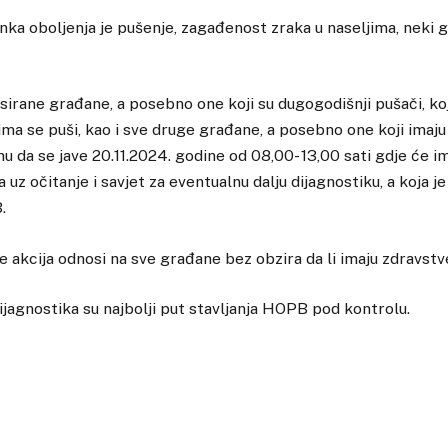
nka oboljenja je pušenje, zagađenost zraka u naseljima, neki 
irane građane, a posebno one koji su dugogodišnji pušači, koj
ima se puši, kao i sve druge građane, a posebno one koji imaju
hu da se jave 20.11.2024. godine od 08,00- 13,00 sati gdje će 
a uz očitanje i savjet za eventualnu dalju dijagnostiku, a koja j
.
akcija odnosi na sve građane bez obzira da li imaju zdravstv
dijagnostika su najbolji put stavljanja HOPB pod kontrolu.