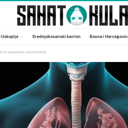
-Uskoplje
Srednjobosanski kanton
Bosna i Hercegovin
K na besplatnu spirometriju