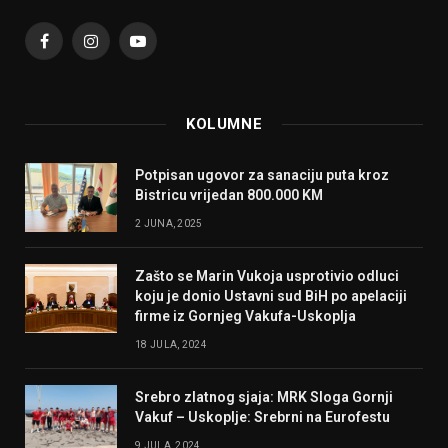
Facebook
Instagram
YouTube
KOLUMNE
Potpisan ugovor za sanaciju puta kroz
Bistricu vrijedan 800.000 KM
2 JUNA, 2025
Zašto se Marin Vukoja usprotivio odluci
koju je donio Ustavni sud BiH po apelaciji
firme iz Gornjeg Vakufa-Uskoplja
18 JULA, 2024
Srebro zlatnog sjaja: MRK Sloga Gornji
Vakuf – Uskoplje: Srebrni na Eurofestu
9 JULA, 2024