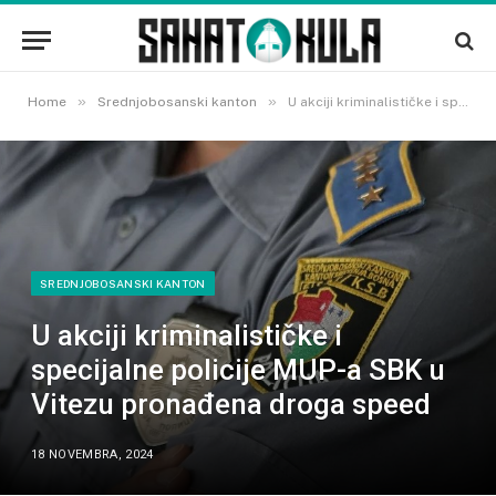
»
»
Home
Srednjobosanski kanton
U akciji kriminalističke i specijalne policije MUP-a SBK u Vitezu pronađena droga speed
SREDNJOBOSANSKI KANTON
U akciji kriminalističke i
specijalne policije MUP-a SBK u
Vitezu pronađena droga speed
18 NOVEMBRA, 2024