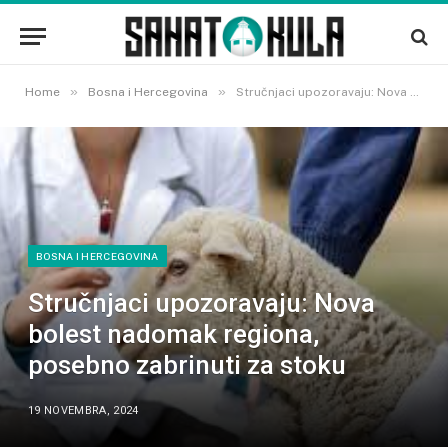
»
»
Home
Bosna i Hercegovina
Stručnjaci upozoravaju: Nova bolest nadomak regiona, posebno zabrinuti za stoku
BOSNA I HERCEGOVINA
Stručnjaci upozoravaju: Nova
bolest nadomak regiona,
posebno zabrinuti za stoku
19 NOVEMBRA, 2024