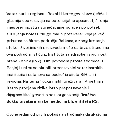
Veterinari u regionu i Bosni i Hercegovini sve češće i
glasnije upozoravaju na potencijalnu opasnost, širenje
i nespremnost za sprječavanje pojave i po potrebi
suzbijanja bolesti “kuge malih preživara”, koja je već
prisutna na širem području Balkana, a zbog kretanja
stoke i životinjskih proizvoda može da brzo stigne i na
ova područja, ističu iz Instituta za zdravlje i sigurnost
hrane Zenica (INZ). Tim povodom prošle sedmice u
Banjoj Luci su se okupili predstavnici veterinarskih
institucija i ustanova sa područja cijele BiH, ali i
regiona. Na temu “Kuga malih preživara – Prijetnja i
izazov procjena rizika, brzo prepoznavanje i
dijagnostika” govorilo se u organizaciji
Društva
doktora veterinarske medicine bh. entiteta RS.
Ovo je jedan od prvih pokušaja stručnjaka da ukažu na