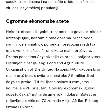
seoskim sredinama i na taj način pridonose širenju
virusa u prijemčivoj populaciji.
Ogromne ekonomske štete
Nekontrolisani i ilegalni transporti i trgovina stoke uz
kretanje ljudi, kontaminirana oprema, hrana, voda,
namirnice animalnog porijekla i prevozna sredstva
imaju veliki značaj u širenju kuge malih preživara.
Prema podacima Organizacije za hranu i poljoprivredu
Ujedinjenih nacija (eng. Food and Agriculture
Organisation of the United Nations, FAO), ukupan broj
malih preživara u svijetu iznosi oko 2,5 milijardi od
čega se preko 1,74 milijarde nalaze u zemljama u
kojima je PPR prisutan. Godišnji ekonomski gubici
dosežu čak 2,1 milijardu američkih dolara. Bolest je
prijavljena u više od 70 zemalja Azije, Afrike, Bliskog
Istoka i Evrope.