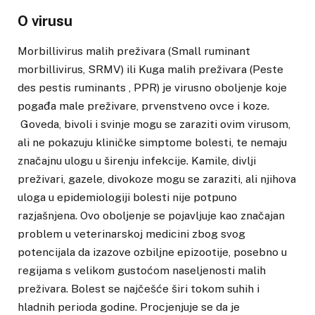
O virusu
Morbillivirus malih preživara (Small ruminant
morbillivirus, SRMV) ili Kuga malih preživara (Peste
des pestis ruminants , PPR) je virusno oboljenje koje
pogađa male preživare, prvenstveno ovce i koze.
Goveda, bivoli i svinje mogu se zaraziti ovim virusom,
ali ne pokazuju kliničke simptome bolesti, te nemaju
značajnu ulogu u širenju infekcije. Kamile, divlji
preživari, gazele, divokoze mogu se zaraziti, ali njihova
uloga u epidemiologiji bolesti nije potpuno
razjašnjena. Ovo oboljenje se pojavljuje kao značajan
problem u veterinarskoj medicini zbog svog
potencijala da izazove ozbiljne epizootije, posebno u
regijama s velikom gustoćom naseljenosti malih
preživara. Bolest se najčešće širi tokom suhih i
hladnih perioda godine. Procjenjuje se da je