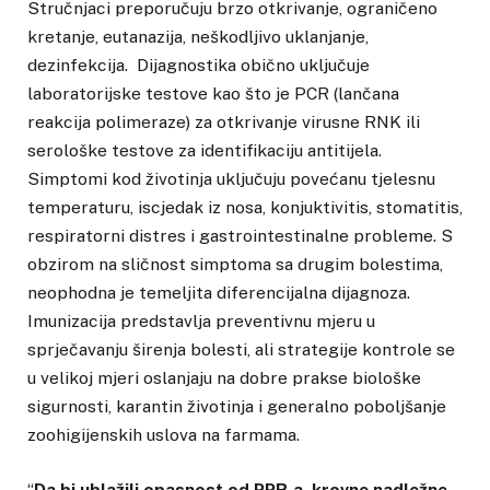
Stručnjaci preporučuju brzo otkrivanje, ograničeno
kretanje, eutanazija, neškodljivo uklanjanje,
dezinfekcija. Dijagnostika obično uključuje
laboratorijske testove kao što je PCR (lančana
reakcija polimeraze) za otkrivanje virusne RNK ili
serološke testove za identifikaciju antitijela.
Simptomi kod životinja uključuju povećanu tjelesnu
temperaturu, iscjedak iz nosa, konjuktivitis, stomatitis,
respiratorni distres i gastrointestinalne probleme. S
obzirom na sličnost simptoma sa drugim bolestima,
neophodna je temeljita diferencijalna dijagnoza.
Imunizacija predstavlja preventivnu mjeru u
sprječavanju širenja bolesti, ali strategije kontrole se
u velikoj mjeri oslanjaju na dobre prakse biološke
sigurnosti, karantin životinja i generalno poboljšanje
zoohigijenskih uslova na farmama.
“
Da bi ublažili opasnost od PPR-a, krovne nadležne