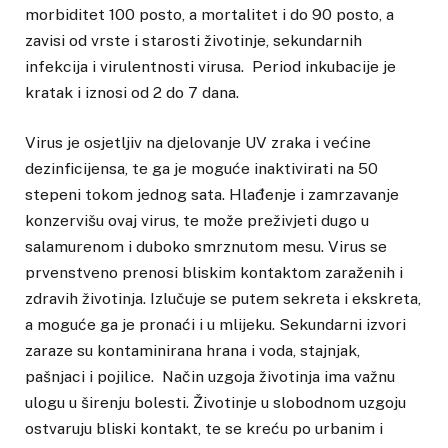
morbiditet 100 posto, a mortalitet i do 90 posto, a
zavisi od vrste i starosti životinje, sekundarnih
infekcija i virulentnosti virusa. Period inkubacije je
kratak i iznosi od 2 do 7 dana.
Virus je osjetljiv na djelovanje UV zraka i većine
dezinficijensa, te ga je moguće inaktivirati na 50
stepeni tokom jednog sata. Hlađenje i zamrzavanje
konzervišu ovaj virus, te može preživjeti dugo u
salamurenom i duboko smrznutom mesu. Virus se
prvenstveno prenosi bliskim kontaktom zaraženih i
zdravih životinja. Izlučuje se putem sekreta i ekskreta,
a moguće ga je pronaći i u mlijeku. Sekundarni izvori
zaraze su kontaminirana hrana i voda, stajnjak,
pašnjaci i pojilice. Način uzgoja životinja ima važnu
ulogu u širenju bolesti. Životinje u slobodnom uzgoju
ostvaruju bliski kontakt, te se kreću po urbanim i