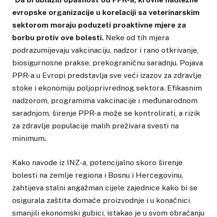
evropske organizacije u korelaciji sa veterinarskim
sektorom moraju poduzeti proaktivne mjere za
borbu protiv ove bolesti.
Neke od tih mjera
podrazumijevaju vakcinaciju, nadzor i rano otkrivanje,
biosigurnosne prakse, prekograničnu saradnju. Pojava
PPR-a u Evropi predstavlja sve veći izazov za zdravlje
stoke i ekonomiju poljoprivrednog sektora. Efikasnim
nadzorom, programima vakcinacije i međunarodnom
saradnjom, širenje PPR-a može se kontrolirati, a rizik
za zdravlje populacije malih preživara svesti na
minimum.
Kako navode iz INZ-a, potencijalno skoro širenje
bolesti na zemlje regiona i Bosnu i Hercegovinu,
zahtijeva stalni angažman cijele zajednice kako bi se
osigurala zaštita domaće proizvodnje i u konačnici
smanjili ekonomski gubici, istakao je u svom obraćanju