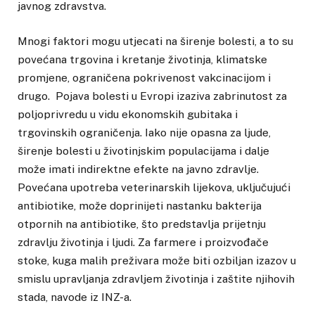
javnog zdravstva.
Mnogi faktori mogu utjecati na širenje bolesti, a to su
povećana trgovina i kretanje životinja, klimatske
promjene, ograničena pokrivenost vakcinacijom i
drugo. Pojava bolesti u Evropi izaziva zabrinutost za
poljoprivredu u vidu ekonomskih gubitaka i
trgovinskih ograničenja. Iako nije opasna za ljude,
širenje bolesti u životinjskim populacijama i dalje
može imati indirektne efekte na javno zdravlje.
Povećana upotreba veterinarskih lijekova, uključujući
antibiotike, može doprinijeti nastanku bakterija
otpornih na antibiotike, što predstavlja prijetnju
zdravlju životinja i ljudi. Za farmere i proizvođače
stoke, kuga malih preživara može biti ozbiljan izazov u
smislu upravljanja zdravljem životinja i zaštite njihovih
stada, navode iz INZ-a.