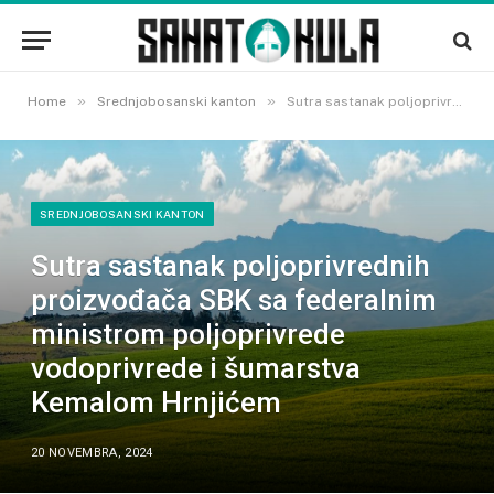
»
»
Home
Srednjobosanski kanton
Sutra sastanak poljoprivrednih proizvođača SBK sa federalnim ministrom poljoprivrede vodoprivrede i šumarstva Kemalom Hrnjićem
SREDNJOBOSANSKI KANTON
Sutra sastanak poljoprivrednih
proizvođača SBK sa federalnim
ministrom poljoprivrede
vodoprivrede i šumarstva
Kemalom Hrnjićem
20 NOVEMBRA, 2024