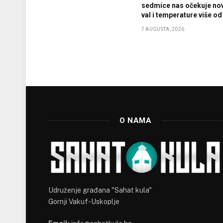
sedmice nas očekuje nov
val i temperature više od
7 AUGUSTA, 2026
O NAMA
Udruženje građana "Sahat kula"
Gornji Vakuf-Uskoplje