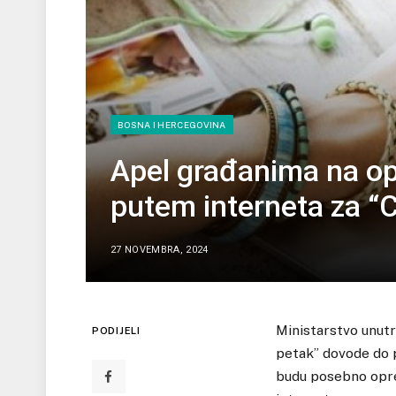
BOSNA I HERCEGOVINA
Apel građanima na op
putem interneta za “C
27 NOVEMBRA, 2024
Ministarstvo unutr
PODIJELI
petak” dovode do p
budu posebno oprez