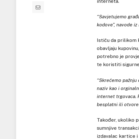
interneta.
“Savjetujemo građan
kodove”, navode iz
Ističu da prilikom 
obavljaju kupovinu,
potrebno je provje
te koristiti sigurn
“Skrećemo pažnju da
naziv kao i orginal
internet trgovaca. 
besplatni ili otvor
Također, ukoliko p
sumnjive transakci
izdavalac kartice i 