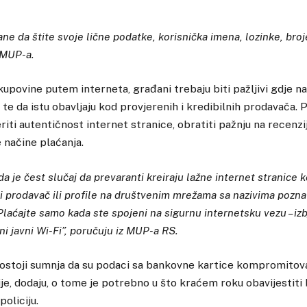
e da štite svoje lične podatke, korisnička imena, lozinke, broje
 MUP-a.
kupovine putem interneta, građani trebaju biti pažljivi gdje n
 te da istu obavljaju kod provjerenih i kredibilnih prodavača. P
riti autentičnost internet stranice, obratiti pažnju na recenzi
e načine plaćanja.
 je čest slučaj da prevaranti kreiraju lažne internet stranice k
ni prodavač ili profile na društvenim mrežama sa nazivima pozna
Plaćajte samo kada ste spojeni na sigurnu internetsku vezu – iz
eni javni Wi-Fi”, poručuju iz MUP-a RS.
ostoji sumnja da su podaci sa bankovne kartice kompromitovan
je, dodaju, o tome je potrebno u što kraćem roku obavijestiti 
policiju.