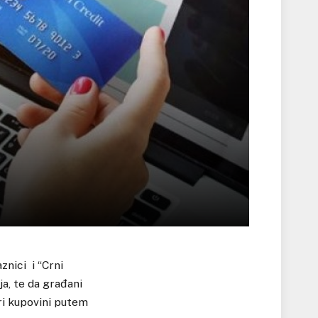
nici i “Crni
a, te da građani
ri kupovini putem