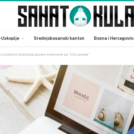
-Uskoplje
Srednjobosanski kanton
Bosna i Hercegovin
 prilikom plaćanja putem interneta za “Crni petak”