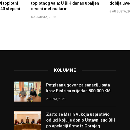
i toplotni
toplotnog vala: U BiH danas upaljen
dobija uve
 40 stepeni
crveni meteoalarm
5 AUGUSTA, 2
6 AUGUSTA, 2026
KOLUMNE
Potpisan ugovor za sanaciju puta
kroz Bistricu vrijedan 800.000 KM
2 JUNA, 2025
Zašto se Marin Vukoja usprotivio
odluci koju je donio Ustavni sud BiH
po apelaciji firme iz Gornjeg