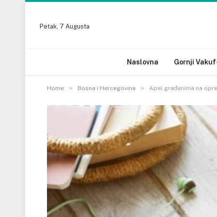
Petak, 7 Augusta
Naslovna
Gornji Vakuf
»
»
Home
Bosna i Hercegovina
Apel građanima na oprez