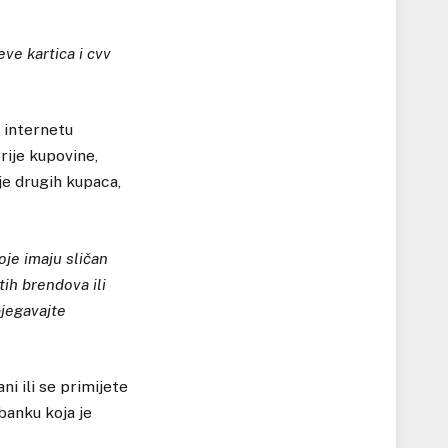
ve kartica i cvv
a internetu
rije kupovine,
je drugih kupaca,
oje imaju sličan
tih brendova ili
bjegavajte
i ili se primijete
banku koja je