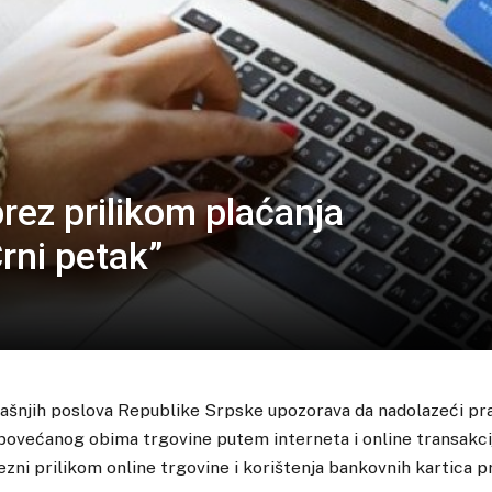
rez prilikom plaćanja
rni petak”
ašnjih poslova Republike Srpske upozorava da nadolazeći praz
ovećanog obima trgovine putem interneta i online transakcij
ni prilikom online trgovine i korištenja bankovnih kartica p