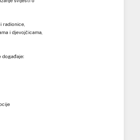
zanje svijesti o
i radionice,
nama i djevojčicama,
 događaje:
pcije