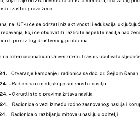
, koja traje od 25. novembra do 10. decembra, ima za cilj podi
ti i zaštiti prava žena.
, na IUT-u će se održati niz aktivnosti i edukacija, uključujuć
redavanja, koji će obuhvatiti različite aspekte nasilja nad že
boriti protiv tog društvenog problema.
na Internacionalnom Univerzitetu Travnik obuhvata sljedeće
24.
– Otvaranje kampanje i radionica sa doc. dr. Šejlom Đanan
24.
– Radionica o medijskoj pismenosti i nasilju
24.
– Okrugli sto o pravima žrtava nasilja
24.
– Radionica o vezi između rodno zasnovanog nasilja i koru
24.
– Radionica o razbijanju mitova u nasilju u obitelji