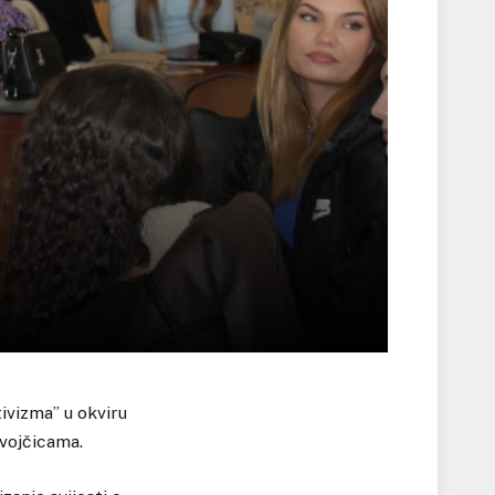
ivizma” u okviru
evojčicama.