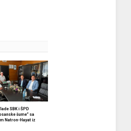
Vlade SBK i ŠPD
osanske šume” sa
m Natron-Hayat iz