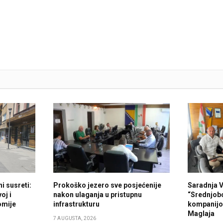
i susreti:
Prokoško jezero sve posjećenije
Saradnja 
oj i
nakon ulaganja u pristupnu
“Srednjob
omije
infrastrukturu
kompanijo
Maglaja
7 AUGUSTA, 2026