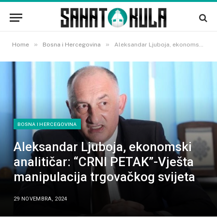
»
»
Home
Bosna i Hercegovina
Aleksandar Ljuboja, ekonomski analitičar: “CRNI PETAK”-Vješta manipulacija trgovačkog svijeta
BOSNA I HERCEGOVINA
Aleksandar Ljuboja, ekonomski
analitičar: “CRNI PETAK”-Vješta
manipulacija trgovačkog svijeta
29 NOVEMBRA, 2024