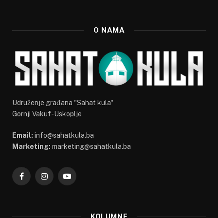
O NAMA
Udruženje građana "Sahat kula"
Gornji Vakuf-Uskoplje
Email:
info@sahatkula.ba
Marketing:
marketing@sahatkula.ba
Facebook
Instagram
YouTube
KOLUMNE