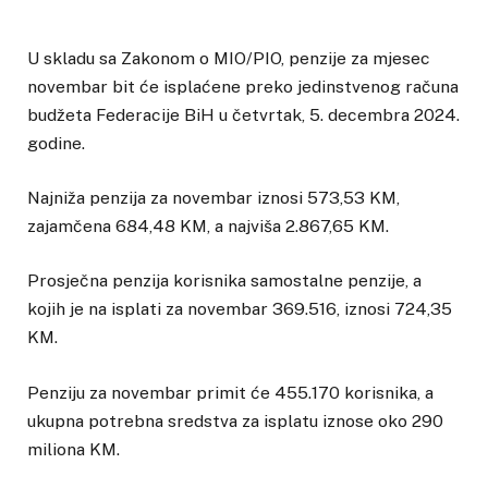
U skladu sa Zakonom o MIO/PIO, penzije za mjesec
novembar bit će isplaćene preko jedinstvenog računa
budžeta Federacije BiH u četvrtak, 5. decembra 2024.
godine.
Najniža penzija za novembar iznosi 573,53 KM,
zajamčena 684,48 KM, a najviša 2.867,65 KM.
Prosječna penzija korisnika samostalne penzije, a
kojih je na isplati za novembar 369.516, iznosi 724,35
KM.
Penziju za novembar primit će 455.170 korisnika, a
ukupna potrebna sredstva za isplatu iznose oko 290
miliona KM.