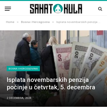
»
»
Home
Bosna i Hercegovina
Isplata novembarskih penzija počinje u četvrtak, 5. decembra
BOSNA I HERCEGOVINA
Isplata novembarskih penzija
počinje u četvrtak, 5. decembra
2 DECEMBRA, 2024