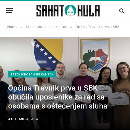
»
»
Home
Srednjobosanski kanton
Općina Travnik prva u SBK obučila uposlenike za rad sa osobama s oštećenjem sluha
SREDNJOBOSANSKI KANTON
Općina Travnik prva u SBK
obučila uposlenike za rad sa
osobama s oštećenjem sluha
4 DECEMBRA, 2024