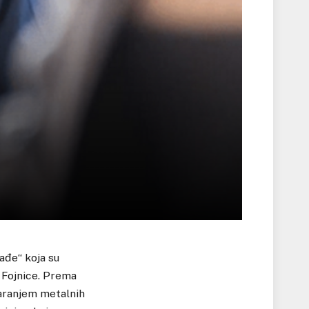
rađe“ koja su
u Fojnice. Prema
tvaranjem metalnih