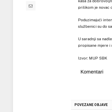
kasa za dobrovoljn
prilikom je novac
Poduzimajući intenz
službenici su do s
U saradnji sa nad
propisane mjere i r
Izvor: MUP SBK
Komentari
POVEZANE OBJAVE