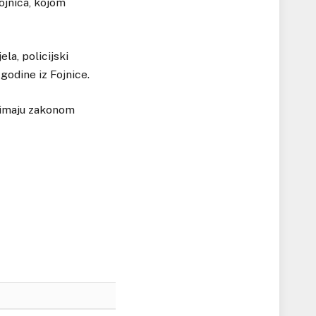
ojnica, kojom
la, policijski
godine iz Fojnice.
zimaju zakonom