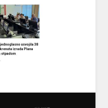
jednoglasno usvojila 38
krenuta izrada Plana
ja otpadom
6