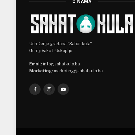
O NAMA
Udruženje građana "Sahat kula"
Gornji Vakuf-Uskoplje
Email:
info@sahatkula.ba
Marketing:
marketing@sahatkula.ba
Facebook
Instagram
YouTube