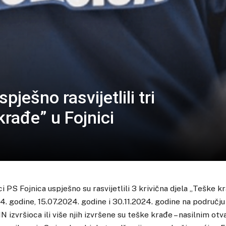
pješno rasvijetlili tri
krađe” u Fojnici
ci PS Fojnica uspješno su rasvijetlili 3 krivična djela „Teške k
4. godine, 15.07.2024. godine i 30.11.2024. godine na područj
NN izvršioca ili više njih izvršene su teške krađe – nasilnim o