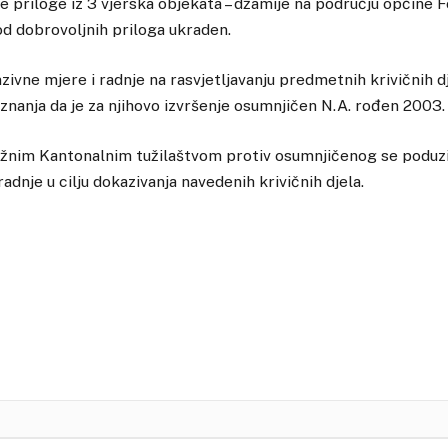
e priloge iz 3 vjerska objekata – džamije na području općine F
 od dobrovoljnih priloga ukraden.
ivne mjere i radnje na rasvjetljavanju predmetnih krivičnih dje
aznanja da je za njihovo izvršenje osumnjičen N.A. rođen 2003. 
ležnim Kantonalnim tužilaštvom protiv osumnjičenog se podu
adnje u cilju dokazivanja navedenih krivičnih djela.