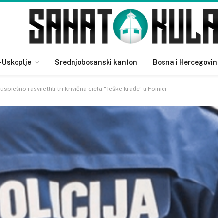
-Uskoplje
Srednjobosanski kanton
Bosna i Hercegovin
 uspješno rasvijetlili tri krivična djela “Teške krađe” u Fojnici