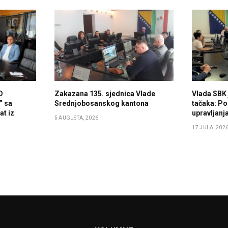
D
Zakazana 135. sjednica Vlade
Vlada SBK 
” sa
Srednjobosanskog kantona
tačaka: Po
t iz
upravljan
5 AUGUSTA, 2026
17 JULA, 202