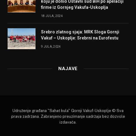
koju je donio Ustavni sud BiH po apelaciji
firme iz Gornjeg Vakufa-Uskoplja
18 JULA, 2024
Srebro zlatnog sjaja: MRK Sloga Gornji
Vakuf – Uskoplje: Srebrni na Eurofestu
9 JULA, 2024
NAJAVE
Udruženje građana "Sahat kula" Gornji Vakuf-Uskoplje © Sva
prava zadržana. Zabranjeno preuzimanje sadržaja bez dozvole
izdavača.