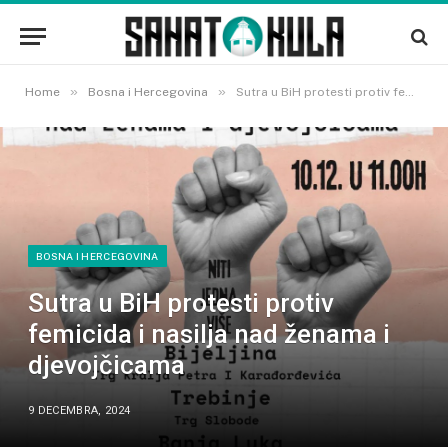
»
»
Home
Bosna i Hercegovina
Sutra u BiH protesti protiv femicida i nasilja nad ženama i djevojčicama
BOSNA I HERCEGOVINA
Sutra u BiH protesti protiv
femicida i nasilja nad ženama i
djevojčicama
9 DECEMBRA, 2024