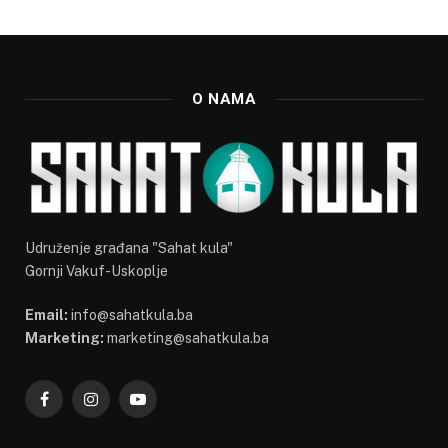
O NAMA
Udruženje građana "Sahat kula"
Gornji Vakuf-Uskoplje
Email:
info@sahatkula.ba
Marketing:
marketing@sahatkula.ba
Facebook
Instagram
YouTube