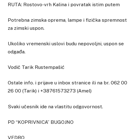
RUTA: Rostovo-vrh Kalina i povratak istim putem
Potrebna zimska oprema, lampe i fizička spremnost
za zimski uspon.
Ukoliko vremenski uslovi budu nepovoljni, uspon se
odgađa.
Vodič Tarik Rustempašić
Ostale info. i prijave u inbox stranice ili na br. 062 00
26 00 (Tarik) i +38761573273 (Amel)
Svaki učesnik ide na vlastitu odgovornost.
PD “KOPRIVNICA” BUGOJNO
VEDRO