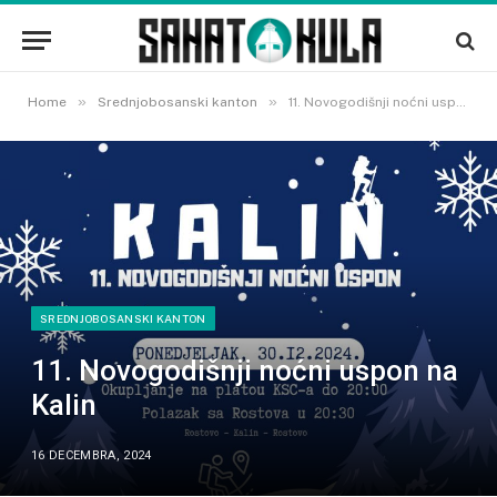
»
»
Home
Srednjobosanski kanton
11. Novogodišnji noćni uspon na Kalin
SREDNJOBOSANSKI KANTON
11. Novogodišnji noćni uspon na
Kalin
16 DECEMBRA, 2024