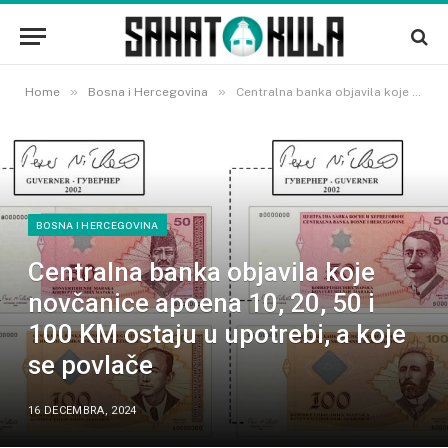
»
»
Home
Bosna i Hercegovina
Centralna banka objavila koje novčanice apoena 10, 20, 50 i 100 KM ostaju u upotrebi, a koje se povlače
BOSNA I HERCEGOVINA
Centralna banka objavila koje
novčanice apoena 10, 20, 50 i
100 KM ostaju u upotrebi, a koje
se povlače
16 DECEMBRA, 2024