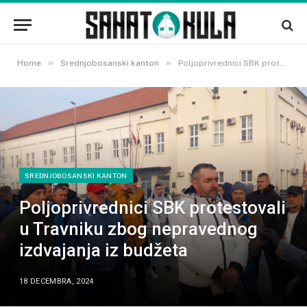
»
»
Home
Srednjobosanski kanton
Poljoprivrednici SBK protestovali u Travniku zbog nepravednog izdvajanja iz budžeta
SREDNJOBOSANSKI KANTON
Poljoprivrednici SBK protestovali
u Travniku zbog nepravednog
izdvajanja iz budžeta
18 DECEMBRA, 2024