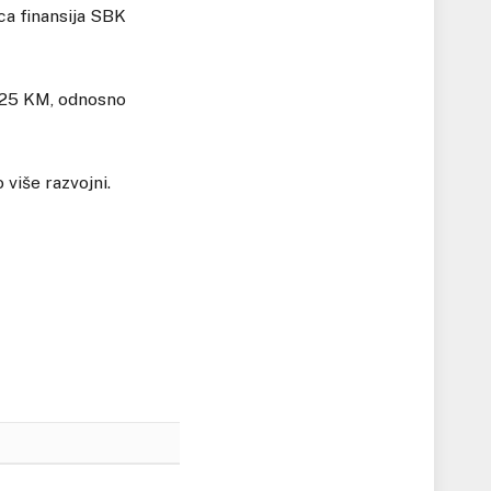
ica finansija SBK
425 KM, odnosno
 više razvojni.