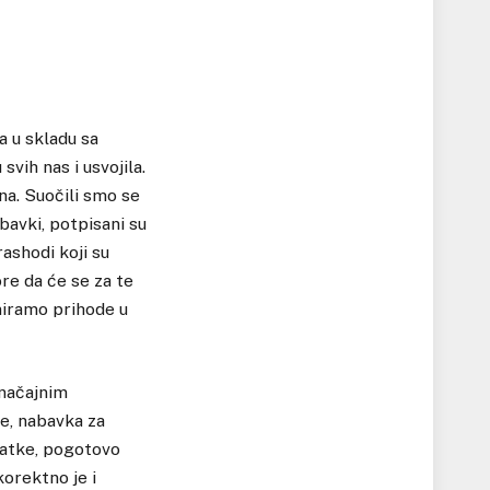
a u skladu sa
vih nas i usvojila.
na. Suočili smo se
bavki, potpisani su
ashodi koji su
re da će se za te
aniramo prihode u
značajnim
ne, nabavka za
datke, pogotovo
korektno je i