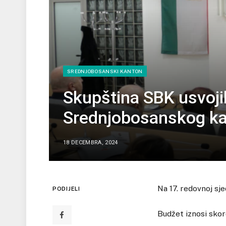
SREDNJOBOSANSKI KANTON
Skupština SBK usvoji
Srednjobosanskog ka
18 DECEMBRA, 2024
Na 17. redovnoj sj
PODIJELI
Budžet iznosi skor