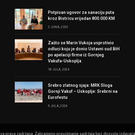
Potpisan ugovor za sanaciju puta
kroz Bistricu vrijedan 800.000 KM
2 JUNA, 2025
Zašto se Marin Vukoja usprotivio
odluci koju je donio Ustavni sud BiH
po apelaciji firme iz Gornjeg
Vakufa-Uskoplja
18 JULA, 2024
Srebro zlatnog sjaja: MRK Sloga
Gornji Vakuf – Uskoplje: Srebrni na
Eurofestu
9 JULA, 2024
Sva prava zadržana. Zabranjeno preuzimanje sadržaja bez dozvole izdavača