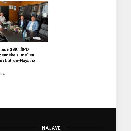
Vlade SBK i ŠPD
osanske šume” sa
m Natron-Hayat iz
026
NAJAVE