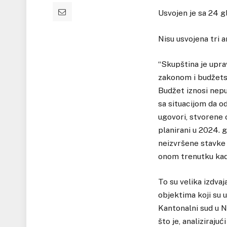
Usvojen je sa 24 g
Nisu usvojena tri
“Skupština je uprav
zakonom i budžetsk
Budžet iznosi nepu
sa situacijom da od
ugovori, stvorene 
planirani u 2024. 
neizvršene stavke 
onom trenutku kad 
To su velika izdva
objektima koji su u
Kantonalni sud u N
što je, analiziraju