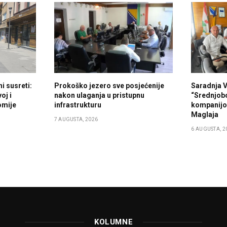
i susreti:
Prokoško jezero sve posjećenije
Saradnja 
oj i
nakon ulaganja u pristupnu
“Srednjob
omije
infrastrukturu
kompanijo
Maglaja
7 AUGUSTA, 2026
6 AUGUSTA, 2
KOLUMNE