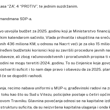
lasa “ZA”, 4 “PROTIV”, te jednim suzdržanim.
 amandmana SDP-a.
o usvojila budžet za 2025. godinu koji je Ministarstvo financij
im kalendarom sačinilo, Vlada prihvatila i skupština na sreću s
nih 436 miliona KM, u odnosu na Nacrt veći je za oko 15 milio
ređeni budžetski korisnici koji su završili procedure javnih na
obaveze, ali zbog računovodstvenih i proračunskih propisa ti r
godini ne mogu teretiti 2024. godinu. To su činjenice koje govo
ostvariti suficit i to nam daje pravo i obavezu da za 2025. pl
će se dogoditi rashodi.
janja, recimo nabava uniformi u MUP-u, građevinski radovi na 
 toku kao što su Sud u Vitezu, policijske postaje u četiri opći
ovom Travniku. Glavnina povećanja odnosi se na kapitalne iz
ći strukturu suficita, da su neizvršena kapitalna ulaganja i onda 