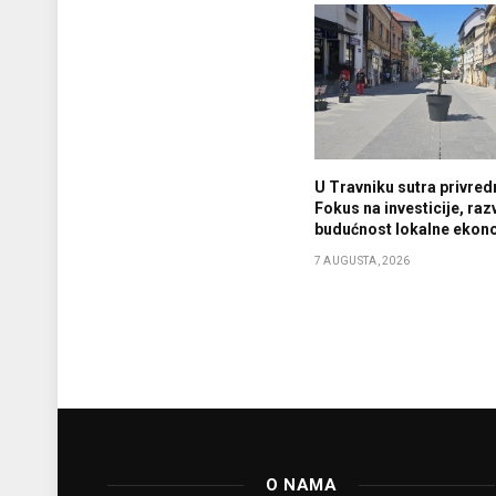
U Travniku sutra privredn
Fokus na investicije, razv
budućnost lokalne ekon
7 AUGUSTA, 2026
O NAMA