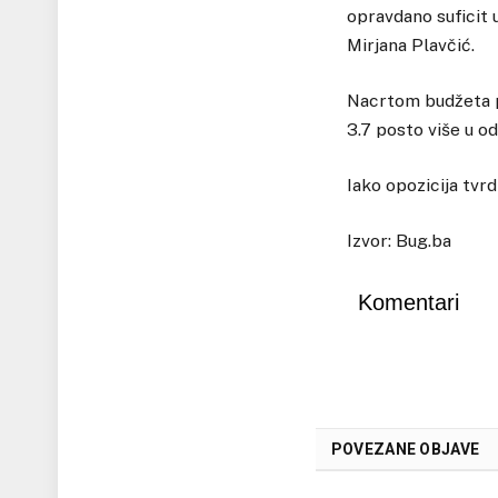
opravdano suficit u
Mirjana Plavčić.
Nacrtom budžeta p
3.7 posto više u o
Iako opozicija tvrd
Izvor: Bug.ba
Komentari
POVEZANE OBJAVE