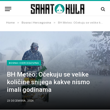
»
»
Home
Bosna i Hercegovina
BH Meteo: Očekuju se velike količine snijega kakve nismo imali godinama
BOSNA I HERCEGOVINA
BH Meteo: Očekuju se velike
količine snijega kakve nismo
imali godinama
23 DECEMBRA, 2024