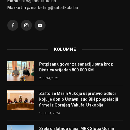
Email:
info@sahatkula.ba
Marketing:
marketing@sahatkula.ba
Facebook
Instagram
YouTube
KOLUMNE
Potpisan ugovor za sanaciju puta kroz
Bistricu vrijedan 800.000 KM
2 JUNA, 2025
Zašto se Marin Vukoja usprotivio odluci
koju je donio Ustavni sud BiH po apelaciji
firme iz Gornjeg Vakufa-Uskoplja
18 JULA, 2024
Srebro zlatnog sjaja: MRK Sloga Gornji