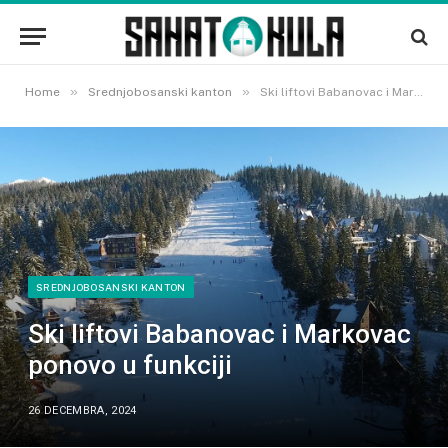
»
»
Home
Srednjobosanski kanton
Ski liftovi Babanovac i Markovac ponovo u funkciji
SREDNJOBOSANSKI KANTON
Ski liftovi Babanovac i Markovac
ponovo u funkciji
26 DECEMBRA, 2024