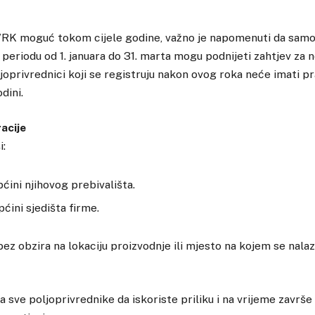
G/RK moguć tokom cijele godine, važno je napomenuti da samo
u periodu od 1. januara do 31. marta mogu podnijeti zahtjev za 
ljoprivrednici koji se registruju nakon ovog roka neće imati pr
dini.
acije
i:
općini njihovog prebivališta.
pćini sjedišta firme.
bez obzira na lokaciju proizvodnje ili mjesto na kojem se nalaz
 sve poljoprivrednike da iskoriste priliku i na vrijeme završe