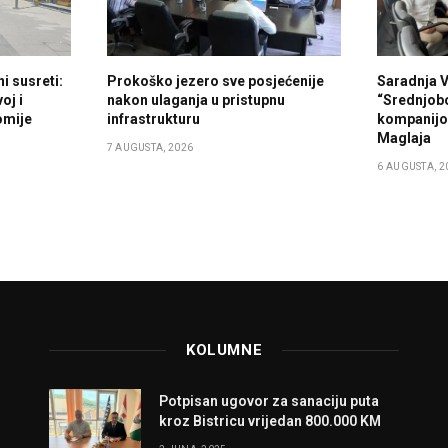
i susreti:
Prokoško jezero sve posjećenije
Saradnja 
oj i
nakon ulaganja u pristupnu
“Srednjob
omije
infrastrukturu
kompanijo
Maglaja
7 AUGUSTA, 2026
6 AUGUSTA, 2
KOLUMNE
Potpisan ugovor za sanaciju puta
kroz Bistricu vrijedan 800.000 KM