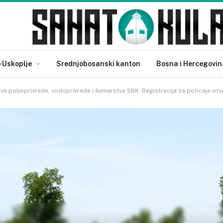
-Uskoplje
Srednjobosanski kanton
Bosna i Hercegovin
tva poljoprivrede, vodoprivrede i šumarstva SBK: Registracija za poticaje ot