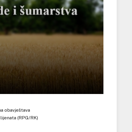
na obavještava
klijenata (RPG/RK)