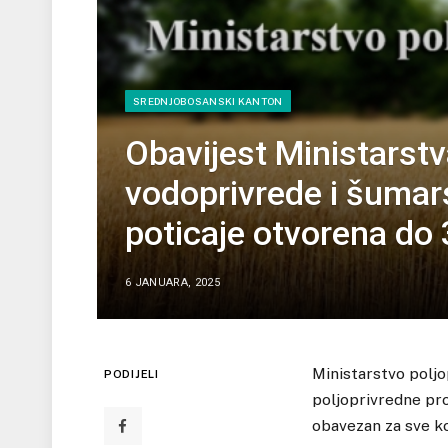
SREDNJOBOSANSKI KANTON
Obavijest Ministarstv
vodoprivrede i šumars
poticaje otvorena do
6 JANUARA, 2025
Ministarstvo polj
PODIJELI
poljoprivredne pro
obavezan za sve ko