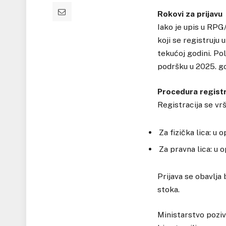
Rokovi za prijavu
Iako je upis u RP
koji se registruju 
tekućoj godini. Po
podršku u 2025. go
Procedura registr
Registracija se vrš
Za fizička lica: u 
Za pravna lica: u o
Prijava se obavlja 
stoka.
Ministarstvo poziva