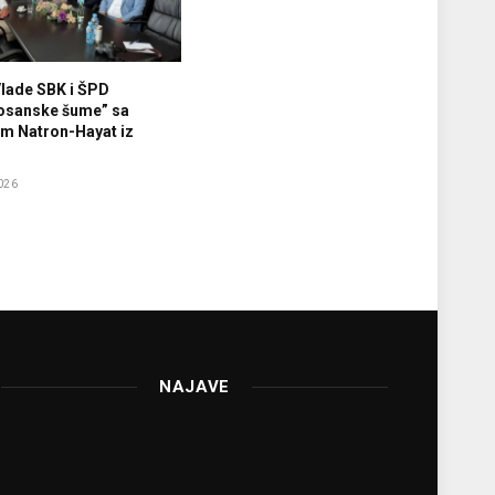
Vlade SBK i ŠPD
osanske šume” sa
m Natron-Hayat iz
026
NAJAVE