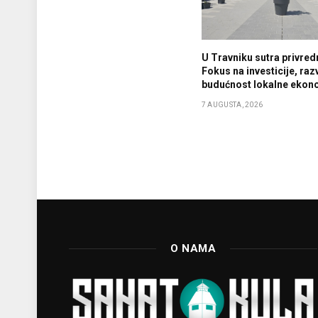
U Travniku sutra privredn
Fokus na investicije, razv
budućnost lokalne ekon
7 AUGUSTA, 2026
O NAMA