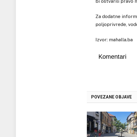
bi ostvarili pravo 
Za dodatne informa
poljoprivrede, vo
Izvor: mahalla.ba
Komentari
POVEZANE OBJAVE