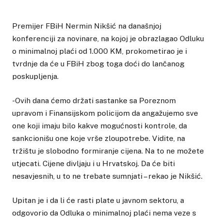
Premijer FBiH Nermin Nikšić na današnjoj
konferenciji za novinare, na kojoj je obrazlagao Odluku
o minimalnoj plaći od 1.000 KM, prokometirao je i
tvrdnje da će u FBiH zbog toga doći do lančanog
poskupljenja.
-Ovih dana ćemo držati sastanke sa Poreznom
upravom i Finansijskom policijom da angažujemo sve
one koji imaju bilo kakve mogućnosti kontrole, da
sankcionišu one koje vrše zloupotrebe. Vidite, na
tržištu je slobodno formiranje cijena. Na to ne možete
utjecati. Cijene divljaju i u Hrvatskoj. Da će biti
nesavjesnih, u to ne trebate sumnjati – rekao je Nikšić.
Upitan je i da li će rasti plate u javnom sektoru, a
odgovorio da Odluka o minimalnoj plaći nema veze s