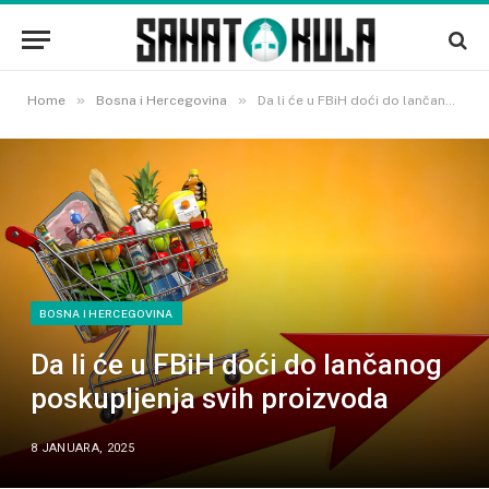
»
»
Home
Bosna i Hercegovina
Da li će u FBiH doći do lančanog poskupljenja svih proizvoda
BOSNA I HERCEGOVINA
Da li će u FBiH doći do lančanog
poskupljenja svih proizvoda
8 JANUARA, 2025