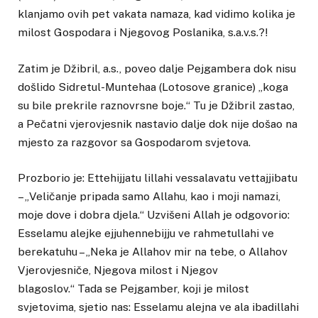
klanjamo ovih pet vakata namaza, kad vidimo kolika je
milost Gospodara i Njegovog Poslanika, s.a.v.s.?!
Zatim je Džibril, a.s., poveo dalje Pejgambera dok nisu
došlido Sidretul-Muntehaa (Lotosove granice) „koga
su bile prekrile raznovrsne boje.“ Tu je Džibril zastao,
a Pečatni vjerovjesnik nastavio dalje dok nije došao na
mjesto za razgovor sa Gospodarom svjetova.
Prozborio je: Ettehijjatu lillahi vessalavatu vettajjibatu
– „Veličanje pripada samo Allahu, kao i moji namazi,
moje dove i dobra djela.“ Uzvišeni Allah je odgovorio:
Esselamu alejke ejjuhennebijju ve rahmetullahi ve
berekatuhu – „Neka je Allahov mir na tebe, o Allahov
Vjerovjesniče, Njegova milost i Njegov
blagoslov.“ Tada se Pejgamber, koji je milost
svjetovima, sjetio nas: Esselamu alejna ve ala ibadillahi