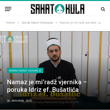
»
»
Home
Gornji Vakuf-Uskoplje
Namaz je mi’radž vjernika – poruka Idriz ef. Bušatlića
GORNJI VAKUF-USKOPLJE
Namaz je mi’radž vjernika –
poruka Idriz ef. Bušatlića
26 JANUARA, 2025