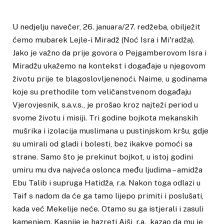
U nedjelju navečer, 26. januara/27. redžeba, obilježit
ćemo mubarek Lejle-i Miradž (Noć Isra i Mi'radža).
Jako je važno da prije govora o Pejgamberovom Isra i
Miradžu ukažemo na kontekst i događaje u njegovom
životu prije te blagoslovljenenoći. Naime, u godinama
koje su prethodile tom veličanstvenom događaju
Vjerovjesnik, s.a.v.s., je prošao kroz najteži period u
svome životu i misiji. Tri godine bojkota mekanskih
mušrika i izolacija muslimana u pustinjskom kršu, gdje
su umirali od gladi i bolesti, bez ikakve pomoći sa
strane. Samo što je prekinut bojkot, u istoj godini
umiru mu dva najveća oslonca među ljudima – amidža
Ebu Talib i supruga Hatidža, r.a. Nakon toga odlazi u
Taif s nadom da će ga tamo lijepo primiti i poslušati,
kada već Mekelije neće. Otamo su ga istjerali i zasuli
kamenjem. Kasnije je hazreti Aiši, r.a., kazao da mu je