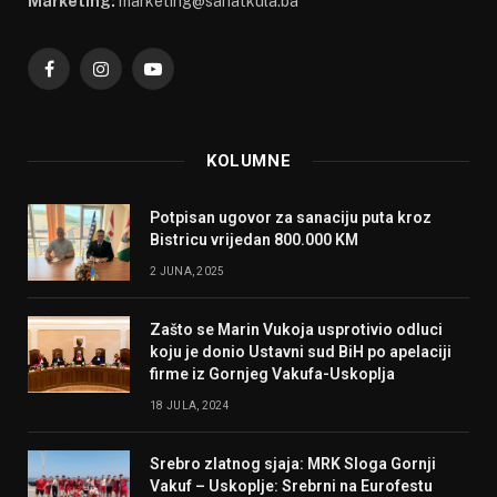
Marketing:
marketing@sahatkula.ba
Facebook
Instagram
YouTube
KOLUMNE
Potpisan ugovor za sanaciju puta kroz
Bistricu vrijedan 800.000 KM
2 JUNA, 2025
Zašto se Marin Vukoja usprotivio odluci
koju je donio Ustavni sud BiH po apelaciji
firme iz Gornjeg Vakufa-Uskoplja
18 JULA, 2024
Srebro zlatnog sjaja: MRK Sloga Gornji
Vakuf – Uskoplje: Srebrni na Eurofestu