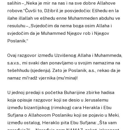
salihin – „Neka je mir na nas i na sve dobre Allahove
robove.“Čuvši to, Džibril je posvjedočio: Ešhedu en la
ilahe illallah ve ešhedu enne Muhammeden abduhu ve
resuluhu – „Svjedočim da nema boga osim Allaha i
svjedočim da je Muhammed Njegov rob i Njegov
Poslanik.“
Ovaj razgovor između Uzvišenog Allaha i Muhammeda,
s.a.v.s., mi svaki dan ponavljamo u svojim namazima na
tešehhudu (sjedenju). Zato je Poslanik, a.s., rekao da je
namaz mi'radž vjernika (mu'mina)!
U jednoj predaji s početka Buharijine zbirke hadisa
koja opisuje razgovor koji se desio u Jerusalemu
između bizantijskog (rimskog) cara Herakla i Ebu
Sufjana o Allahovom Poslaniku koji se pojavio u Meki,
između ostalog, Heraklo pita Ebu Sufjana: „Šta vam