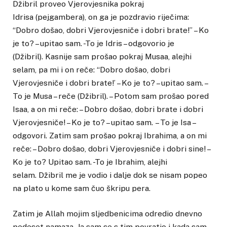
Džibril proveo Vjerovjesnika pokraj
Idrisa (pejgambera), on ga je pozdravio riječima:
“Dobro došao, dobri Vjerovjesniče i dobri brate!” – Ko
je to? – upitao sam. -To je Idris – odgovorio je
(Džibril). Kasnije sam prošao pokraj Musaa, alejhi
selam, pa mi i on reče: “Dobro došao, dobri
Vjerovjesniče i dobri brate!’ – Ko je to? – upitao sam. –
To je Musa – reče (Džibril). – Potom sam prošao pored
Isaa, a on mi reče: – Dobro došao, dobri brate i dobri
Vjerovjesniče! – Ko je to? – upitao sam. – To je Isa –
odgovori. Zatim sam prošao pokraj Ibrahima, a on mi
reče: – Dobro došao, dobri Vjerovjesniče i dobri sine! –
Ko je to? Upitao sam. -To je Ibrahim, alejhi
selam. Džibril me je vodio i dalje dok se nisam popeo
na plato u kome sam čuo škripu pera.
Zatim je Allah mojim sljedbenicima odredio dnevno
pedeset namaza. Ja sam se s tim povratio i kada sam