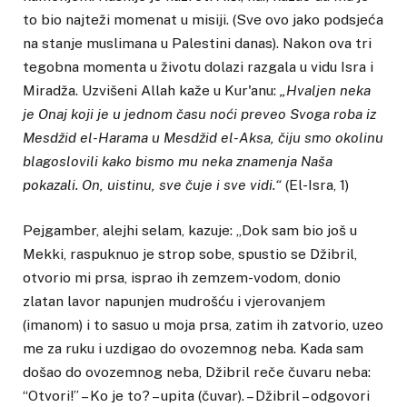
to bio najteži momenat u misiji. (Sve ovo jako podsjeća
na stanje muslimana u Palestini danas). Nakon ova tri
tegobna momenta u životu dolazi razgala u vidu Isra i
Miradža. Uzvišeni Allah kaže u Kur'anu:
„Hvaljen neka
je Onaj koji je u jednom času noći preveo Svoga roba iz
Mesdžid el-Harama u Mesdžid el-Aksa, čiju smo okolinu
blagoslovili kako bismo mu neka znamenja Naša
pokazali. On, uistinu, sve čuje i sve vidi.“
(El-Isra, 1)
Pejgamber, alejhi selam, kazuje: „Dok sam bio još u
Mekki, raspuknuo je strop sobe, spustio se Džibril,
otvorio mi prsa, isprao ih zemzem-vodom, donio
zlatan lavor napunjen mudrošću i vjerovanjem
(imanom) i to sasuo u moja prsa, zatim ih zatvorio, uzeo
me za ruku i uzdigao do ovozemnog neba. Kada sam
došao do ovozemnog neba, Džibril reče čuvaru neba:
“Otvori!” – Ko je to? – upita (čuvar). – Džibril – odgovori