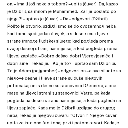
on. – Ima li još neko s tobom? – upita (čuvar). Da, kazao
je Džibril, sa mnom je Muhammed. Zar je poslato po
njega?! – upitao je (čuvar). – Da – odgovori (Džibril).
Pošto je otvorio, uzdigli smo se do ovozemnog neba,
kad tamo sjedi jedan čovjek, a s desne mu i lijeve
strane (mnoge ljudske) siluete; kad pogleda prema
svojoj desnoj strani, nasmije se, a kad pogleda prema
lijevoj zaplače. – Dobro došao, dobri Vjerovjesniče i
dobri sine – rekao je. – Ko je to? – upitao sam Džibrila. –
To je Adem (pejgamber) – odgovori on – a sve siluete sa
njegove desne i lijeve strane su duše njegovih
potomaka; oni s desne su stanovnici Dženneta, a one
mase na lijevoj strani su stanovnici Vatre, pa kada
pogleda na desnu stranu nasmije se, a kada pogleda na
lijevu zaplače. Kada me je Džibril uzdigao do drugog
neba, rekao je njegovu čuvaru: “Otvori!” Njegov čuvar
upita za isto ono što i onaj prvi i potom otvori. Kada je