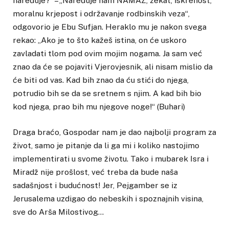
naređuje?“ – „Naređuje nam NAMAZ, zekat, iskrenost,
moralnu krjepost i održavanje rodbinskih veza“,
odgovorio je Ebu Sufjan. Heraklo mu je nakon svega
rekao: „Ako je to što kažeš istina, on će uskoro
zavladati tlom pod ovim mojim nogama. Ja sam već
znao da će se pojaviti Vjerovjesnik, ali nisam mislio da
će biti od vas. Kad bih znao da ću stići do njega,
potrudio bih se da se sretnem s njim. A kad bih bio
kod njega, prao bih mu njegove noge!“ (Buhari)
Draga braćo, Gospodar nam je dao najbolji program za
život, samo je pitanje da li ga mi i koliko nastojimo
implementirati u svome životu. Tako i mubarek Isra i
Miradž nije prošlost, već treba da bude naša
sadašnjost i budućnost! Jer, Pejgamber se iz
Jerusalema uzdigao do nebeskih i spoznajnih visina,
sve do Arša Milostivog…