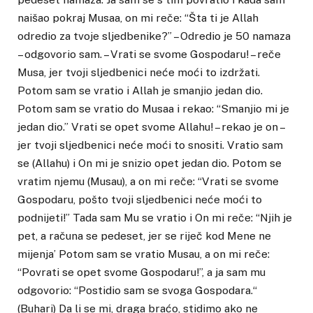
naišao pokraj Musaa, on mi reče: “Šta ti je Allah
odredio za tvoje sljedbenike?” – Odredio je 50 namaza
– odgovorio sam. – Vrati se svome Gospodaru! – reče
Musa, jer tvoji sljedbenici neće moći to izdržati.
Potom sam se vratio i Allah je smanjio jedan dio.
Potom sam se vratio do Musaa i rekao: “Smanjio mi je
jedan dio.” Vrati se opet svome Allahu! – rekao je on –
jer tvoji sljedbenici neće moći to snositi. Vratio sam
se (Allahu) i On mi je snizio opet jedan dio. Potom se
vratim njemu (Musau), a on mi reče: “Vrati se svome
Gospodaru, pošto tvoji sljedbenici neće moći to
podnijeti!” Tada sam Mu se vratio i On mi reče: “Njih je
pet, a računa se pedeset, jer se riječ kod Mene ne
mijenja’ Potom sam se vratio Musau, a on mi reče:
“Povrati se opet svome Gospodaru!”, a ja sam mu
odgovorio: “Postidio sam se svoga Gospodara.“
(Buhari) Da li se mi, draga braćo, stidimo ako ne