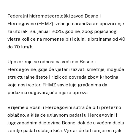
Federalni hidrometeorološki zavod Bosne i
Hercegovine (FHMZ) izdao je narandžasto upozorenje
za utorak, 28. januar 2025. godine, zbog pojačanog
vjetra koji će na momente biti olujni, s brzinama od 40
do 70 km/h.
Upozorenje se odnosi na veći dio Bosne i
Hercegovine, gdje će vjetar izazvati smetnje, moguće
strukturalne štete i rizik od povreda zbog krhotina
koje nosi vjetar. FHMZ savjetuje građanima da
poduzmu odgovarajuće mjere opreza.
Vrijeme u Bosni i Hercegovini sutra će biti pretežno
oblačno, a kiša će uglavnom padati u Hercegovini i
jugozapadnim dijelovima Bosne, dok će u većem dijelu
zemlje padati slabija kiša. Vjetar će biti umjeren i jak