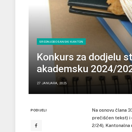
SREDNJOBOSANSKI KANTON
Konkurs za dodjelu st
akademsku 2024/202
27 JANUARA, 2025
Na osnovu člana 3
PODIJELI
prečišćen tekst) i
2/24), Kantonalna 