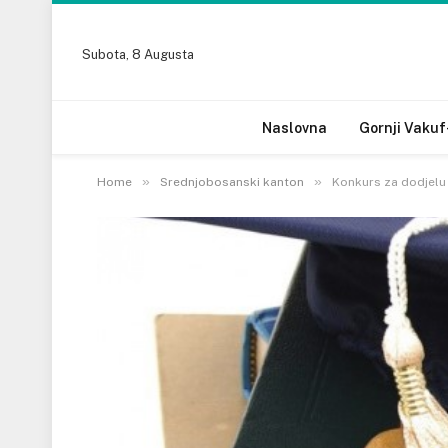
Subota, 8 Augusta
Naslovna
Gornji Vakuf
»
»
Home
Srednjobosanski kanton
Konkurs za dodjelu