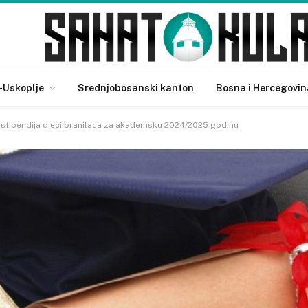
-Uskoplje
Srednjobosanski kanton
Bosna i Hercegovin
 stipendija djeci branilaca za akademsku 2024/2025 godinu