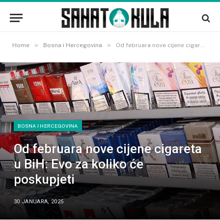
»
»
Home
Bosna i Hercegovina
Od februara nove cijene cigareta u BiH: Evo za koliko će poskupjeti
BOSNA I HERCEGOVINA
Od februara nove cijene cigareta
u BiH: Evo za koliko će
poskupjeti
30 JANUARA, 2025