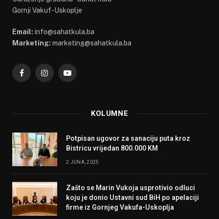
Gornji Vakuf-Uskoplje
Email:
info@sahatkula.ba
Marketing:
marketing@sahatkula.ba
Facebook
Instagram
YouTube
KOLUMNE
Potpisan ugovor za sanaciju puta kroz
Bistricu vrijedan 800.000 KM
2 JUNA, 2025
Zašto se Marin Vukoja usprotivio odluci
koju je donio Ustavni sud BiH po apelaciji
firme iz Gornjeg Vakufa-Uskoplja