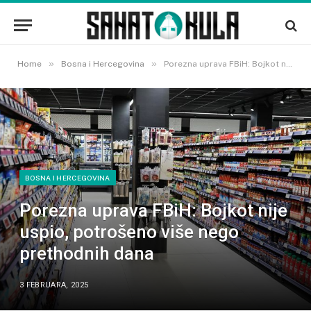
»
»
Home
Bosna i Hercegovina
Porezna uprava FBiH: Bojkot nije uspio, potrošeno više nego prethodnih dana
BOSNA I HERCEGOVINA
Porezna uprava FBiH: Bojkot nije
uspio, potrošeno više nego
prethodnih dana
3 FEBRUARA, 2025