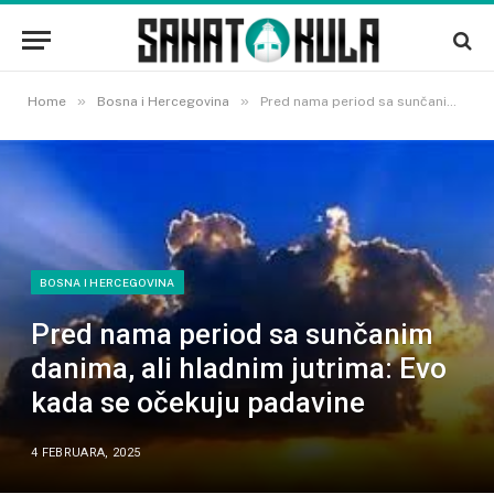
»
»
Home
Bosna i Hercegovina
Pred nama period sa sunčanim danima, ali hladnim jutrima: Evo kada se očekuju padavine
BOSNA I HERCEGOVINA
Pred nama period sa sunčanim
danima, ali hladnim jutrima: Evo
kada se očekuju padavine
4 FEBRUARA, 2025