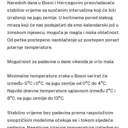
Narednih dana u Bosni i Hercegovini preovladavaće
stabilno vrijeme sa sunčanim intervalima koji će biti
izraženiji na jugu zemlje. U kotlinama pored slabog
mraza koji će nas podsjećati da smo kalendarski još u
zimskom mjesecu, moguća je magla i niska oblačnost.
Od petka postepeno naoblačenje uz postepen porast
jutarnje temperature.
Mogučnost za padavine u dane vikenda je vrlo mala.
Minimalne temperature zraka u Bosni varirat će
između -5°C i 0°C, na jugu zemlje od 0°C do 4°C.
Najviše dnevne temperature uglavnom između 2°C i
8°C, na jugu zemlje do 13°C.
Stabilno vrijeme bez padavina prema raspoloživim
sinoptičkim modelima očekuje se i tokom sljedeće
sedmice. Negativne jutarnje temperature izgledne su