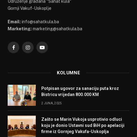
Udruženje građana "Sahat kula"
Gornji Vakuf-Uskoplje
Email:
info@sahatkula.ba
Marketing:
marketing@sahatkula.ba
Facebook
Instagram
YouTube
KOLUMNE
Potpisan ugovor za sanaciju puta kroz
Bistricu vrijedan 800.000 KM
2 JUNA, 2025
Zašto se Marin Vukoja usprotivio odluci
koju je donio Ustavni sud BiH po apelaciji
firme iz Gornjeg Vakufa-Uskoplja