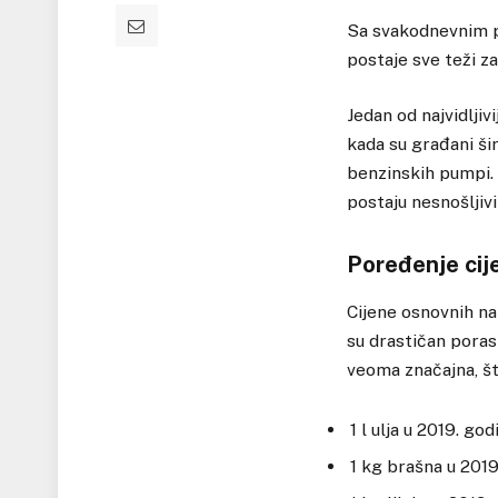
Sa svakodnevnim p
postaje sve teži za
Jedan od najvidljiv
kada su građani ši
benzinskih pumpi. 
postaju nesnošljiv
Poređenje cij
Cijene osnovnih na
su drastičan porast
veoma značajna, š
1 l ulja u 2019. god
1 kg brašna u 2019