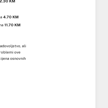
2.30 KM
na
4.70 KM
 na
11.70 KM
adovoljstvo, ali
problemi ove
cijena osnovnih