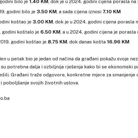
 godini bilo je
1.40 KM
, dok je u 2024. godini cijena porasla na
9. godini bilo je
3.50 KM
, a sada cijena iznosi
7.10 KM
godini koštao je
3.00 KM
, dok je u 2024. godini cijena porasla 
 godini koštalo je
6.50 KM
, a u 2024. godini cijena je porasla
2019. godini koštao je
8.75 KM
, dok danas košta
16.96 KM
den u petak bio je jedan od načina da građani pokažu svoje nez
su potrebna dalja i ozbiljnija rješenja kako bi se ekonomski 
ješili. Građani traže odgovore, konkretne mjere za smanjenje 
i poboljšanje svojih životnih uslova.
vo.ba