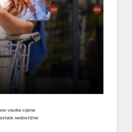
no visoke cijene
postale nedostižne