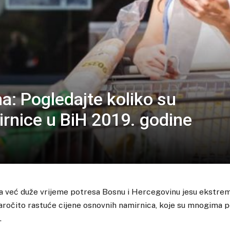
na: Pogledajte koliko su
rnice u BiH 2019. godine
a već duže vrijeme potresa Bosnu i Hercegovinu jesu ekstrem
naročito rastuće cijene osnovnih namirnica, koje su mnogima 
.