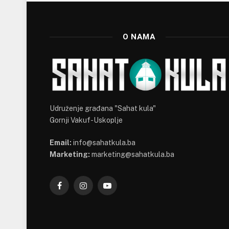
O NAMA
Udruženje građana "Sahat kula"
Gornji Vakuf-Uskoplje
Email:
info@sahatkula.ba
Marketing:
marketing@sahatkula.ba
Facebook
Instagram
YouTube