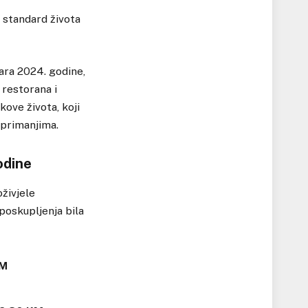
 standard života
uara 2024. godine,
 restorana i
ove života, koji
 primanjima.
odine
živjele
 poskupljenja bila
KM