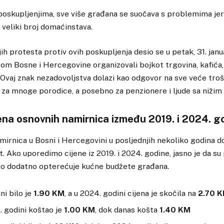
oskupljenjima, sve više građana se suočava s problemima jer
 veliki broj domaćinstava.
ijih protesta protiv ovih poskupljenja desio se u petak, 31. jan
rom Bosne i Hercegovine organizovali bojkot trgovina, kafića,
Ovaj znak nezadovoljstva dolazi kao odgovor na sve veće trošk
i za mnoge porodice, a posebno za penzionere i ljude sa nižim
ena osnovnih namirnica između 2019. i 2024. g
mirnica u Bosni i Hercegovini u posljednjih nekoliko godina do
. Ako uporedimo cijene iz 2019. i 2024. godine, jasno je da su
to dodatno opterećuje kućne budžete građana.
ini bilo je
1.90 KM
, a u 2024. godini cijena je skočila na
2.70 
. godini koštao je
1.00 KM
, dok danas košta
1.40 KM