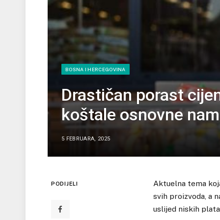
BOSNA I HERCEGOVINA
Drastičan porast cije
koštale osnovne nami
5 FEBRUARA, 2025
Aktuelna tema koj
PODIJELI
svih proizvoda, a 
uslijed niskih plata