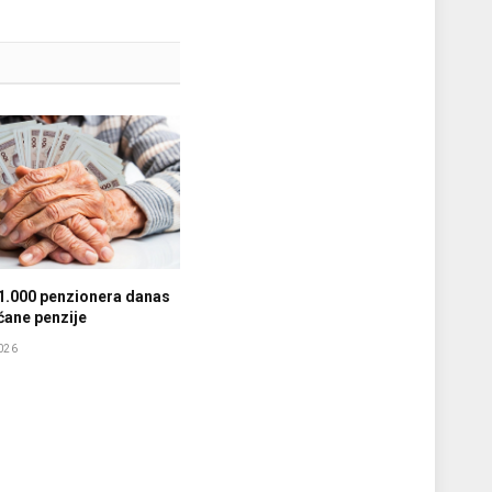
1.000 penzionera danas
ćane penzije
026