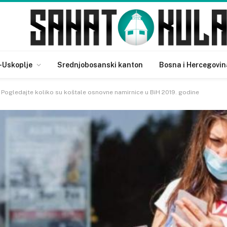
-Uskoplje
Srednjobosanski kanton
Bosna i Hercegovin
: Pogledajte koliko su koštale osnovne namirnice u BiH 2019. godine