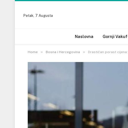
Petak, 7 Augusta
Naslovna
Gornji Vakuf
»
»
Home
Bosna i Hercegovina
Drastičan porast cijena