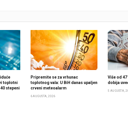
 iduće
Pripremite se za vrhunac
Više od 47
i toplotni
toplotnog vala: U BiH danas upaljen
dobija uve
 40 stepeni
crveni meteoalarm
5 AUGUSTA, 2
6 AUGUSTA, 2026