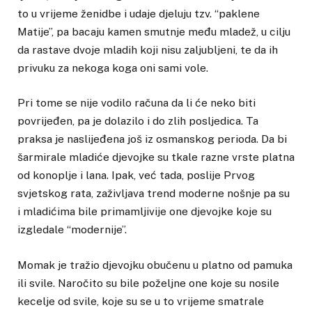
to u vrijeme ženidbe i udaje djeluju tzv. “paklene
Matije”, pa bacaju kamen smutnje među mladež, u cilju
da rastave dvoje mladih koji nisu zaljubljeni, te da ih
privuku za nekoga koga oni sami vole.
Pri tome se nije vodilo računa da li će neko biti
povrijeđen, pa je dolazilo i do zlih posljedica. Ta
praksa je naslijeđena još iz osmanskog perioda. Da bi
šarmirale mladiće djevojke su tkale razne vrste platna
od konoplje i lana. Ipak, već tada, poslije Prvog
svjetskog rata, zaživljava trend moderne nošnje pa su
i mladićima bile primamljivije one djevojke koje su
izgledale “modernije”.
Momak je tražio djevojku obučenu u platno od pamuka
ili svile. Naročito su bile poželjne one koje su nosile
kecelje od svile, koje su se u to vrijeme smatrale