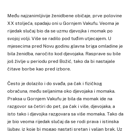
Među najzanimljivije ženidbene običaje, prve polovine
XX stoljeća, spadaju oni u Gornjem Vakufu. Veoma je
rijedak slučaj bio da se uzmu djevojka i momak po
svojoj volji. Više se radilo pod tuđim utjecajem. U
mjesecima pred Novu godinu glavna briga omladine je
bila ženidba, naročito kod djevojaka. Rasprave su bile
još življe u periodu pred Božić, tako da bi nastajale
čitave borbe kao pred izbore.
Često je dolazilo i do svađa, pa čak i fizičkog
obračuna, među seljanima oko djevojaka i momaka.
Praksa u Gornjem Vakufu je bila da momak ide na
razgovor sa četiri do pet, pa čak i više, djevojaka, a
isto tako i djevojka razgovara sa više momaka. Tako da
je bio veoma rijedak slučaj da se rodi prava i istinska
ljubav, iz koje bi mogao nastati sretan i valjan brak. Uz