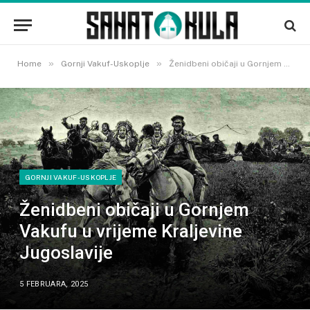
»
»
Home
Gornji Vakuf-Uskoplje
Ženidbeni običaji u Gornjem Vakufu u vrijeme Kraljevine Jugoslavije
GORNJI VAKUF-USKOPLJE
Ženidbeni običaji u Gornjem
Vakufu u vrijeme Kraljevine
Jugoslavije
5 FEBRUARA, 2025