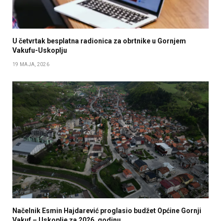
U četvrtak besplatna radionica za obrtnike u Gornjem
Vakufu-Uskoplju
19 MAJA, 2026
Načelnik Esmin Hajdarević proglasio budžet Općine Gornji
Vakuf – Uskoplje za 2026. godinu